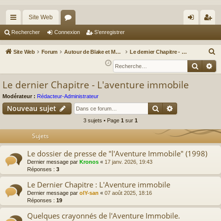
Site Web
cc
or
on
’e
Rechercher
Connexion
S’enregistrer
ès
u
ne
nr
R
Site Web
Forum
Autour de Blake et Mortimer : Le nouveau chapitre / Un autre regard sur Blake et Mortimer
Le dernier Chapitre - L'aventure immobile
ra
m
xi
eg
e
Reche
Re
c
pi
s
on
ist
Le dernier Chapitre - L'aventure immobile
h
de
re
e
Modérateur :
Rédacteur-Administrateur
r
r
Rechercher
Recherche av
Nouveau sujet
c
3 sujets • Page
1
sur
1
h
Sujets
e
r
Le dossier de presse de "l'Aventure Immobile" (1998)
Dernier message par
Kronos
«
17 janv. 2026, 19:43
Réponses :
3
Le Dernier Chapitre : L'Aventure immobile
Dernier message par
olY-san
«
07 août 2025, 18:16
Réponses :
19
Quelques crayonnés de l'Aventure Immobile.