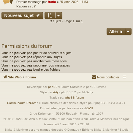
Dernier message par
freric
«
25 janv. 2025, 11:53
Réponses :
7
Nouveau sujet
3 sujets • Page
1
sur
1
Aller à
Permissions du forum
Vous
ne pouvez pas
poster de nouveaux sujets
Vous
ne pouvez pas
répondre aux sujets
Vous
ne pouvez pas
modifier vos messages
Vous
ne pouvez pas
supprimer vos messages
Vous
ne pouvez pas
joindre des fichiers
Site Web
Forum
Nous contacter
Développé par
phpBB
® Forum Software © phpBB Limited
Style par
Arty
- phpBB 3.2 par MrGaby
Traduit par
phpBB-fr.com
Communauté EzCom
: « Traductions d'extensions & styles pour phpBB 3.2.x & 3.3.x »
Forum hébergé par les services d’
OVH
2 rue Kellermann - 59100 Roubaix - France - tél 1007
© 2010-2020 Site Web & forum Centaur Club non-officiels sur Blake & Mortimer, mis en ligne
le mercredi 4 aout 2010 à 22h10
Blake & Mortimer est une marque deposée © Dargaud / Editions Blake & Mortimer / Studio