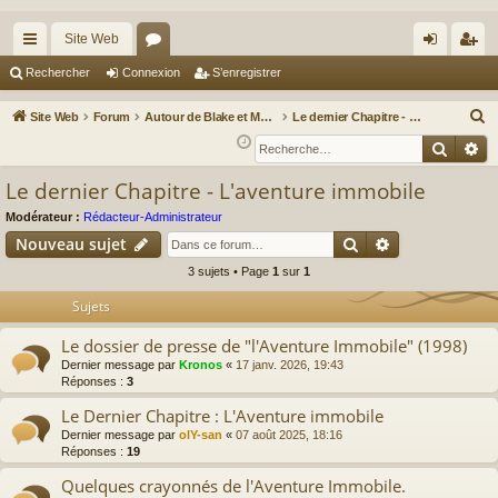
Site Web
cc
or
on
’e
Rechercher
Connexion
S’enregistrer
ès
u
ne
nr
R
Site Web
Forum
Autour de Blake et Mortimer : Le nouveau chapitre / Un autre regard sur Blake et Mortimer
Le dernier Chapitre - L'aventure immobile
ra
m
xi
eg
e
Reche
Re
c
pi
s
on
ist
Le dernier Chapitre - L'aventure immobile
h
de
re
e
Modérateur :
Rédacteur-Administrateur
r
r
Rechercher
Recherche av
Nouveau sujet
c
3 sujets • Page
1
sur
1
h
Sujets
e
r
Le dossier de presse de "l'Aventure Immobile" (1998)
Dernier message par
Kronos
«
17 janv. 2026, 19:43
Réponses :
3
Le Dernier Chapitre : L'Aventure immobile
Dernier message par
olY-san
«
07 août 2025, 18:16
Réponses :
19
Quelques crayonnés de l'Aventure Immobile.