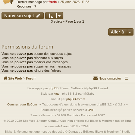
Dernier message par
freric
«
25 janv. 2025, 11:53
Réponses :
7
Nouveau sujet
3 sujets • Page
1
sur
1
Aller à
Permissions du forum
Vous
ne pouvez pas
poster de nouveaux sujets
Vous
ne pouvez pas
répondre aux sujets
Vous
ne pouvez pas
modifier vos messages
Vous
ne pouvez pas
supprimer vos messages
Vous
ne pouvez pas
joindre des fichiers
Site Web
Forum
Nous contacter
Développé par
phpBB
® Forum Software © phpBB Limited
Style par
Arty
- phpBB 3.2 par MrGaby
Traduit par
phpBB-fr.com
Communauté EzCom
: « Traductions d'extensions & styles pour phpBB 3.2.x & 3.3.x »
Forum hébergé par les services d’
OVH
2 rue Kellermann - 59100 Roubaix - France - tél 1007
© 2010-2020 Site Web & forum Centaur Club non-officiels sur Blake & Mortimer, mis en ligne
le mercredi 4 aout 2010 à 22h10
Blake & Mortimer est une marque deposée © Dargaud / Editions Blake & Mortimer / Studio