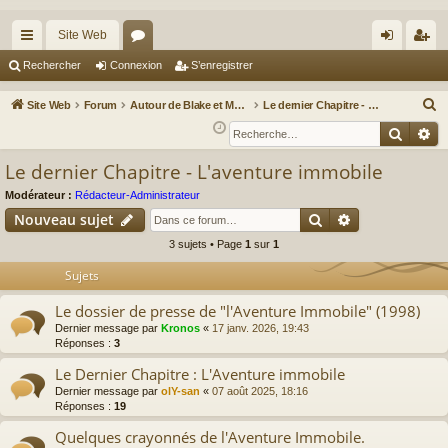
Site Web
cc
or
on
’e
Rechercher
Connexion
S’enregistrer
ès
u
ne
nr
R
Site Web
Forum
Autour de Blake et Mortimer : Le nouveau chapitre / Un autre regard sur Blake et Mortimer
Le dernier Chapitre - L'aventure immobile
ra
m
xi
eg
e
Reche
Re
c
pi
s
on
ist
Le dernier Chapitre - L'aventure immobile
h
de
re
e
Modérateur :
Rédacteur-Administrateur
r
r
Rechercher
Recherche av
Nouveau sujet
c
3 sujets • Page
1
sur
1
h
Sujets
e
r
Le dossier de presse de "l'Aventure Immobile" (1998)
Dernier message par
Kronos
«
17 janv. 2026, 19:43
Réponses :
3
Le Dernier Chapitre : L'Aventure immobile
Dernier message par
olY-san
«
07 août 2025, 18:16
Réponses :
19
Quelques crayonnés de l'Aventure Immobile.