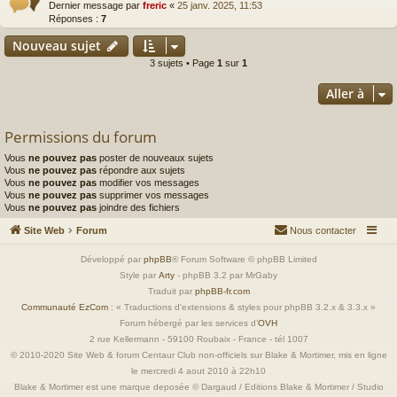
Dernier message par
freric
«
25 janv. 2025, 11:53
Réponses :
7
Nouveau sujet
3 sujets • Page
1
sur
1
Aller à
Permissions du forum
Vous
ne pouvez pas
poster de nouveaux sujets
Vous
ne pouvez pas
répondre aux sujets
Vous
ne pouvez pas
modifier vos messages
Vous
ne pouvez pas
supprimer vos messages
Vous
ne pouvez pas
joindre des fichiers
Site Web
Forum
Nous contacter
Développé par
phpBB
® Forum Software © phpBB Limited
Style par
Arty
- phpBB 3.2 par MrGaby
Traduit par
phpBB-fr.com
Communauté EzCom
: « Traductions d'extensions & styles pour phpBB 3.2.x & 3.3.x »
Forum hébergé par les services d’
OVH
2 rue Kellermann - 59100 Roubaix - France - tél 1007
© 2010-2020 Site Web & forum Centaur Club non-officiels sur Blake & Mortimer, mis en ligne
le mercredi 4 aout 2010 à 22h10
Blake & Mortimer est une marque deposée © Dargaud / Editions Blake & Mortimer / Studio