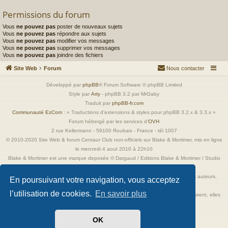
Permissions du forum
Vous
ne pouvez pas
poster de nouveaux sujets
Vous
ne pouvez pas
répondre aux sujets
Vous
ne pouvez pas
modifier vos messages
Vous
ne pouvez pas
supprimer vos messages
Vous
ne pouvez pas
joindre des fichiers
Site Web
Forum
Nous contacter
Développé par
phpBB
® Forum Software © phpBB Limited
Style par
Arty
- phpBB 3.2 par MrGaby
Traduit par
phpBB-fr.com
Communauté EzCom
: « Traductions d'extensions & styles pour phpBB 3.2.x & 3.3.x »
Forum hébergé par les services d’
OVH
2 rue Kellermann - 59100 Roubaix - France - tél 1007
© 2010-2020 Site Web & forum Centaur Club non-officiels sur Blake & Mortimer, mis en ligne
le mercredi 4 aout 2010 à 22h10
Blake & Mortimer est une marque deposée © Dargaud / Editions Blake & Mortimer / Studio
Jacobs
Toutes les images incluses dans ces pages sont la propriété exclusive de leurs auteurs,
En poursuivant votre navigation, vous acceptez
ayant droits et/ou éditeurs.
l’utilisation de cookies.
En savoir plus
Elles ne sont ici qu'à titre de référence ou d'illustration. Si les propriétaires le désirent, elles
seront retirées immédiatement.
OK