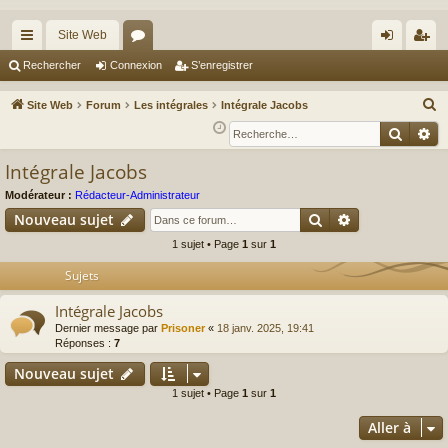
Site Web
cc
or
on
’e
Rechercher
Connexion
S’enregistrer
ès
u
ne
nr
R
Site Web
Forum
Les intégrales
Intégrale Jacobs
ra
m
xi
eg
e
Reche
Re
c
pi
s
on
ist
Intégrale Jacobs
h
de
re
e
Modérateur :
Rédacteur-Administrateur
r
r
Rechercher
Recherche av
Nouveau sujet
c
1 sujet • Page
1
sur
1
h
Sujets
e
r
Intégrale Jacobs
Dernier message par
Prisoner
«
18 janv. 2025, 19:41
Réponses :
7
Nouveau sujet
1 sujet • Page
1
sur
1
Aller à