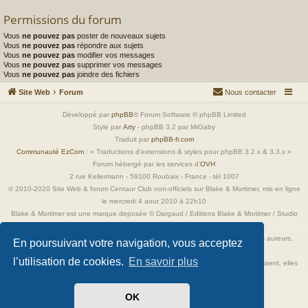
Permissions du forum
Vous
ne pouvez pas
poster de nouveaux sujets
Vous
ne pouvez pas
répondre aux sujets
Vous
ne pouvez pas
modifier vos messages
Vous
ne pouvez pas
supprimer vos messages
Vous
ne pouvez pas
joindre des fichiers
Site Web
Forum
Nous contacter
Développé par
phpBB
® Forum Software © phpBB Limited
Style par
Arty
- phpBB 3.2 par MrGaby
Traduit par
phpBB-fr.com
Communauté EzCom
: « Traductions d'extensions & styles pour phpBB 3.2.x & 3.3.x »
Forum hébergé par les services d’
OVH
2 rue Kellermann - 59100 Roubaix - France - tél 1007
© 2010-2020 Site Web & forum Centaur Club non-officiels sur Blake & Mortimer, mis en ligne
le mercredi 4 aout 2010 à 22h10
Blake & Mortimer est une marque deposée © Dargaud / Editions Blake & Mortimer / Studio
Jacobs
Toutes les images incluses dans ces pages sont la propriété exclusive de leurs auteurs,
En poursuivant votre navigation, vous acceptez
ayant droits et/ou éditeurs.
l’utilisation de cookies.
En savoir plus
Elles ne sont ici qu'à titre de référence ou d'illustration. Si les propriétaires le désirent, elles
seront retirées immédiatement.
OK