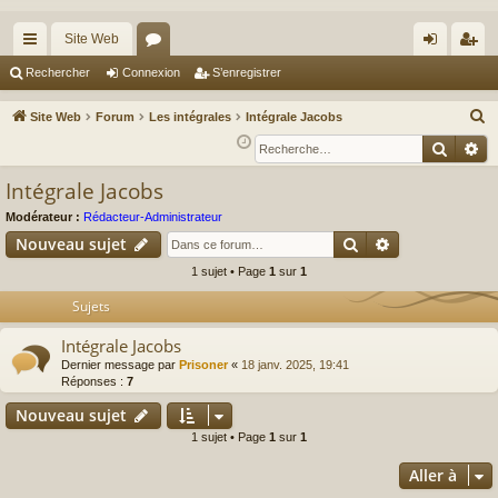
Site Web
cc
or
on
’e
Rechercher
Connexion
S’enregistrer
ès
u
ne
nr
R
Site Web
Forum
Les intégrales
Intégrale Jacobs
ra
m
xi
eg
e
Reche
Re
c
pi
s
on
ist
Intégrale Jacobs
h
de
re
e
Modérateur :
Rédacteur-Administrateur
r
r
Rechercher
Recherche av
Nouveau sujet
c
1 sujet • Page
1
sur
1
h
Sujets
e
r
Intégrale Jacobs
Dernier message par
Prisoner
«
18 janv. 2025, 19:41
Réponses :
7
Nouveau sujet
1 sujet • Page
1
sur
1
Aller à