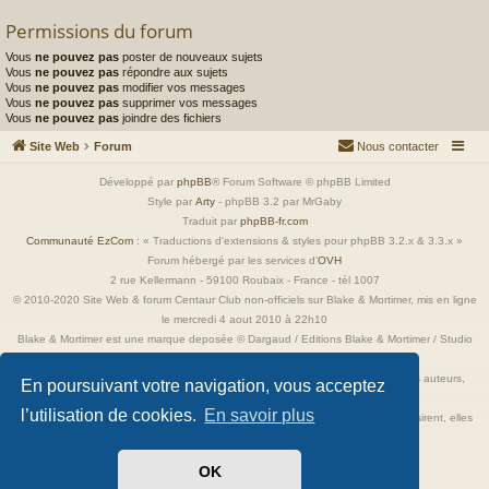
Permissions du forum
Vous
ne pouvez pas
poster de nouveaux sujets
Vous
ne pouvez pas
répondre aux sujets
Vous
ne pouvez pas
modifier vos messages
Vous
ne pouvez pas
supprimer vos messages
Vous
ne pouvez pas
joindre des fichiers
Site Web
Forum
Nous contacter
Développé par
phpBB
® Forum Software © phpBB Limited
Style par
Arty
- phpBB 3.2 par MrGaby
Traduit par
phpBB-fr.com
Communauté EzCom
: « Traductions d'extensions & styles pour phpBB 3.2.x & 3.3.x »
Forum hébergé par les services d’
OVH
2 rue Kellermann - 59100 Roubaix - France - tél 1007
© 2010-2020 Site Web & forum Centaur Club non-officiels sur Blake & Mortimer, mis en ligne
le mercredi 4 aout 2010 à 22h10
Blake & Mortimer est une marque deposée © Dargaud / Editions Blake & Mortimer / Studio
Jacobs
Toutes les images incluses dans ces pages sont la propriété exclusive de leurs auteurs,
En poursuivant votre navigation, vous acceptez
ayant droits et/ou éditeurs.
l’utilisation de cookies.
En savoir plus
Elles ne sont ici qu'à titre de référence ou d'illustration. Si les propriétaires le désirent, elles
seront retirées immédiatement.
OK