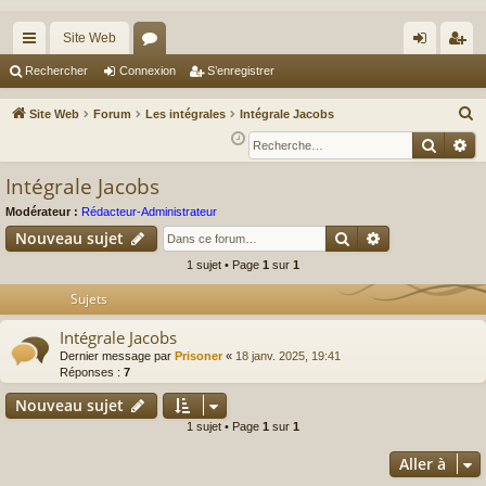
Site Web
cc
or
on
’e
Rechercher
Connexion
S’enregistrer
ès
u
ne
nr
R
Site Web
Forum
Les intégrales
Intégrale Jacobs
ra
m
xi
eg
e
Reche
Re
c
pi
s
on
ist
Intégrale Jacobs
h
de
re
e
Modérateur :
Rédacteur-Administrateur
r
r
Rechercher
Recherche av
Nouveau sujet
c
1 sujet • Page
1
sur
1
h
Sujets
e
r
Intégrale Jacobs
Dernier message par
Prisoner
«
18 janv. 2025, 19:41
Réponses :
7
Nouveau sujet
1 sujet • Page
1
sur
1
Aller à