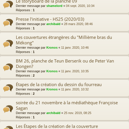
Le storyboard de la planche 09
Dernier message par
shamelord
«
04 sept. 2020, 10:34
Réponses :
1
Presse l'initiative - HS25 (2020/03)
Dernier message par
archibald
«
28 mars 2020, 08:46
Réponses :
1
Les couvertures étrangères du "Millième bras du
Mékong"
Dernier message par
Kronos
«
11 janv. 2020, 10:46
Réponses :
1
BM 26, planche de Teun Berserik ou de Peter Van
Dongen?
Dernier message par
Kronos
«
11 janv. 2020, 10:35
Réponses :
2
Étapes de la création du dessin du fourreau
Dernier message par
Kronos
«
11 janv. 2020, 10:32
Réponses :
2
soirée du 21 novembre à la médiathèque Françoise
Sagan
Dernier message par
archibald
«
25 nov. 2019, 08:25
Réponses :
1
Les Étapes de la création de la couverture