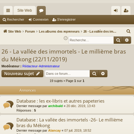
Site Web
cc
or
on
’e
Rechercher
Connexion
S’enregistrer
ès
u
ne
nr
R
Site Web
Forum
Les albums des repreneurs
26 - La vallée des immortels - Le millième bras du Mékong (22/11/2019)
ra
m
xi
eg
e
Reche
Re
c
pi
s
on
ist
26 - La vallée des immortels - Le millième bras
h
de
re
du Mékong (22/11/2019)
e
r
r
Modérateur :
Rédacteur-Administrateur
c
Rechercher
Recherche av
Nouveau sujet
h
19 sujets • Page
1
sur
1
e
Annonces
r
Database : les ex-libris et autres papeteries
Dernier message par
archibald
«
20 déc. 2019, 13:43
Réponses :
5
Database : La vallée des immortels -26- Le millième
bras du Mékong
Dernier message par
Alancay
«
07 juil. 2019, 18:52