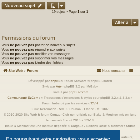
Nouveau sujet
19 sujets • Page
1
sur
1
Aller à
Permissions du forum
Vous
ne pouvez pas
poster de nouveaux sujets
Vous
ne pouvez pas
répondre aux sujets
Vous
ne pouvez pas
modifier vos messages
Vous
ne pouvez pas
supprimer vos messages
Vous
ne pouvez pas
joindre des fichiers
Site Web
Forum
Nous contacter
Développé par
phpBB
® Forum Software © phpBB Limited
Style par
Arty
- phpBB 3.2 par MrGaby
Traduit par
phpBB-fr.com
Communauté EzCom
: « Traductions d'extensions & styles pour phpBB 3.2.x & 3.3.x »
Forum hébergé par les services d’
OVH
2 rue Kellermann - 59100 Roubaix - France - tél 1007
© 2010-2020 Site Web & forum Centaur Club non-officiels sur Blake & Mortimer, mis en ligne
le mercredi 4 aout 2010 à 22h10
Blake & Mortimer est une marque deposée © Dargaud / Editions Blake & Mortimer / Studio
Jacobs
Toutes les images incluses dans ces pages sont la propriété exclusive de leurs auteurs,
En poursuivant votre navigation, vous acceptez