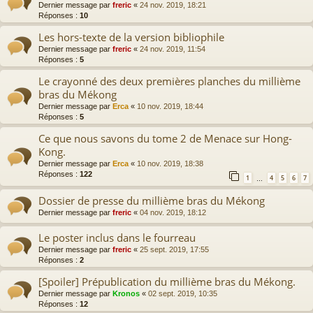
Dernier message par
freric
«
24 nov. 2019, 18:21
Réponses :
10
Les hors-texte de la version bibliophile
Dernier message par
freric
«
24 nov. 2019, 11:54
Réponses :
5
Le crayonné des deux premières planches du millième
bras du Mékong
Dernier message par
Erca
«
10 nov. 2019, 18:44
Réponses :
5
Ce que nous savons du tome 2 de Menace sur Hong-
Kong.
Dernier message par
Erca
«
10 nov. 2019, 18:38
Réponses :
122
1
4
5
6
7
…
Dossier de presse du millième bras du Mékong
Dernier message par
freric
«
04 nov. 2019, 18:12
Le poster inclus dans le fourreau
Dernier message par
freric
«
25 sept. 2019, 17:55
Réponses :
2
[Spoiler] Prépublication du millième bras du Mékong.
Dernier message par
Kronos
«
02 sept. 2019, 10:35
Réponses :
12