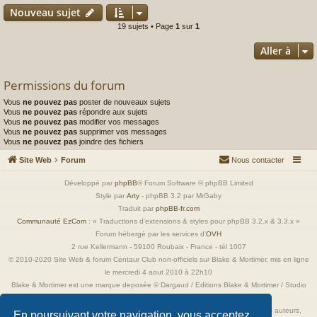
Nouveau sujet
19 sujets • Page
1
sur
1
Aller à
Permissions du forum
Vous
ne pouvez pas
poster de nouveaux sujets
Vous
ne pouvez pas
répondre aux sujets
Vous
ne pouvez pas
modifier vos messages
Vous
ne pouvez pas
supprimer vos messages
Vous
ne pouvez pas
joindre des fichiers
Site Web
Forum
Nous contacter
Développé par
phpBB
® Forum Software © phpBB Limited
Style par
Arty
- phpBB 3.2 par MrGaby
Traduit par
phpBB-fr.com
Communauté EzCom
: « Traductions d'extensions & styles pour phpBB 3.2.x & 3.3.x »
Forum hébergé par les services d’
OVH
2 rue Kellermann - 59100 Roubaix - France - tél 1007
© 2010-2020 Site Web & forum Centaur Club non-officiels sur Blake & Mortimer, mis en ligne
le mercredi 4 aout 2010 à 22h10
Blake & Mortimer est une marque deposée © Dargaud / Editions Blake & Mortimer / Studio
Jacobs
Toutes les images incluses dans ces pages sont la propriété exclusive de leurs auteurs,
En poursuivant votre navigation, vous acceptez