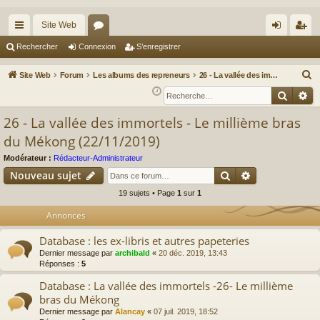
Site Web
cc
or
on
’e
Rechercher
Connexion
S’enregistrer
ès
u
ne
nr
R
Site Web
Forum
Les albums des repreneurs
26 - La vallée des immortels - Le millième bras du Mékong (22/11/2019)
ra
m
xi
eg
e
Reche
Re
c
pi
s
on
ist
26 - La vallée des immortels - Le millième bras
h
de
re
du Mékong (22/11/2019)
e
r
r
Modérateur :
Rédacteur-Administrateur
c
Rechercher
Recherche av
Nouveau sujet
h
19 sujets • Page
1
sur
1
e
Annonces
r
Database : les ex-libris et autres papeteries
Dernier message par
archibald
«
20 déc. 2019, 13:43
Réponses :
5
Database : La vallée des immortels -26- Le millième
bras du Mékong
Dernier message par
Alancay
«
07 juil. 2019, 18:52