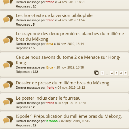
Dernier message par
freric
«
24 nov. 2019, 18:21
Réponses :
10
Les hors-texte de la version bibliophile
Dernier message par
freric
«
24 nov. 2019, 11:54
Réponses :
5
Le crayonné des deux premières planches du millième
bras du Mékong
Dernier message par
Erca
«
10 nov. 2019, 18:44
Réponses :
5
Ce que nous savons du tome 2 de Menace sur Hong-
Kong.
Dernier message par
Erca
«
10 nov. 2019, 18:38
Réponses :
122
1
4
5
6
7
…
Dossier de presse du millième bras du Mékong
Dernier message par
freric
«
04 nov. 2019, 18:12
Le poster inclus dans le fourreau
Dernier message par
freric
«
25 sept. 2019, 17:55
Réponses :
2
[Spoiler] Prépublication du millième bras du Mékong.
Dernier message par
Kronos
«
02 sept. 2019, 10:35
Réponses :
12