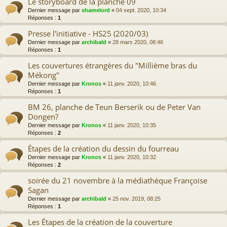
Le storyboard de la planche 09
Dernier message par
shamelord
«
04 sept. 2020, 10:34
Réponses :
1
Presse l'initiative - HS25 (2020/03)
Dernier message par
archibald
«
28 mars 2020, 08:46
Réponses :
1
Les couvertures étrangères du "Millième bras du
Mékong"
Dernier message par
Kronos
«
11 janv. 2020, 10:46
Réponses :
1
BM 26, planche de Teun Berserik ou de Peter Van
Dongen?
Dernier message par
Kronos
«
11 janv. 2020, 10:35
Réponses :
2
Étapes de la création du dessin du fourreau
Dernier message par
Kronos
«
11 janv. 2020, 10:32
Réponses :
2
soirée du 21 novembre à la médiathèque Françoise
Sagan
Dernier message par
archibald
«
25 nov. 2019, 08:25
Réponses :
1
Les Étapes de la création de la couverture