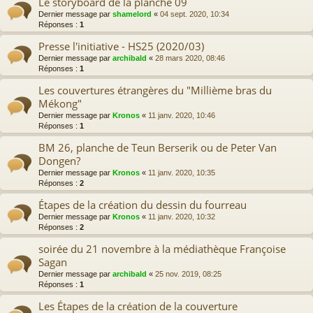
Le storyboard de la planche 09
Dernier message par
shamelord
«
04 sept. 2020, 10:34
Réponses :
1
Presse l'initiative - HS25 (2020/03)
Dernier message par
archibald
«
28 mars 2020, 08:46
Réponses :
1
Les couvertures étrangères du "Millième bras du
Mékong"
Dernier message par
Kronos
«
11 janv. 2020, 10:46
Réponses :
1
BM 26, planche de Teun Berserik ou de Peter Van
Dongen?
Dernier message par
Kronos
«
11 janv. 2020, 10:35
Réponses :
2
Étapes de la création du dessin du fourreau
Dernier message par
Kronos
«
11 janv. 2020, 10:32
Réponses :
2
soirée du 21 novembre à la médiathèque Françoise
Sagan
Dernier message par
archibald
«
25 nov. 2019, 08:25
Réponses :
1
Les Étapes de la création de la couverture