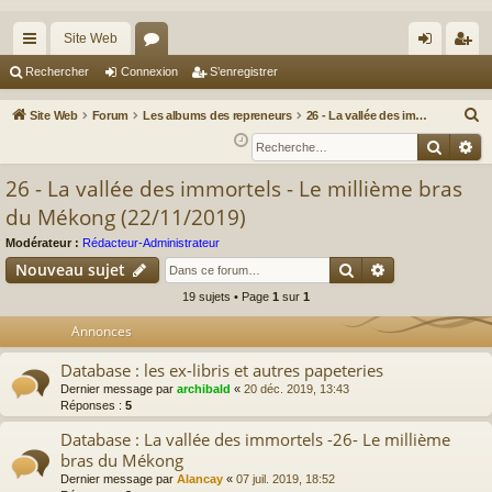
Site Web
cc
or
on
’e
Rechercher
Connexion
S’enregistrer
ès
u
ne
nr
R
Site Web
Forum
Les albums des repreneurs
26 - La vallée des immortels - Le millième bras du Mékong (22/11/2019)
ra
m
xi
eg
e
Reche
Re
c
pi
s
on
ist
26 - La vallée des immortels - Le millième bras
h
de
re
du Mékong (22/11/2019)
e
r
r
Modérateur :
Rédacteur-Administrateur
c
Rechercher
Recherche av
Nouveau sujet
h
19 sujets • Page
1
sur
1
e
Annonces
r
Database : les ex-libris et autres papeteries
Dernier message par
archibald
«
20 déc. 2019, 13:43
Réponses :
5
Database : La vallée des immortels -26- Le millième
bras du Mékong
Dernier message par
Alancay
«
07 juil. 2019, 18:52