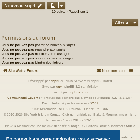
Nouveau sujet
19 sujets • Page
1
sur
1
Aller à
Permissions du forum
Vous
ne pouvez pas
poster de nouveaux sujets
Vous
ne pouvez pas
répondre aux sujets
Vous
ne pouvez pas
modifier vos messages
Vous
ne pouvez pas
supprimer vos messages
Vous
ne pouvez pas
joindre des fichiers
Site Web
Forum
Nous contacter
Développé par
phpBB
® Forum Software © phpBB Limited
Style par
Arty
- phpBB 3.2 par MrGaby
Traduit par
phpBB-fr.com
Communauté EzCom
: « Traductions d'extensions & styles pour phpBB 3.2.x & 3.3.x »
Forum hébergé par les services d’
OVH
2 rue Kellermann - 59100 Roubaix - France - tél 1007
© 2010-2020 Site Web & forum Centaur Club non-officiels sur Blake & Mortimer, mis en ligne
le mercredi 4 aout 2010 à 22h10
Blake & Mortimer est une marque deposée © Dargaud / Editions Blake & Mortimer / Studio
Jacobs
Toutes les images incluses dans ces pages sont la propriété exclusive de leurs auteurs,
En poursuivant votre navigation, vous acceptez