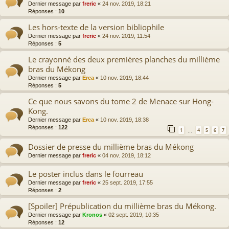
Dernier message par
freric
«
24 nov. 2019, 18:21
Réponses :
10
Les hors-texte de la version bibliophile
Dernier message par
freric
«
24 nov. 2019, 11:54
Réponses :
5
Le crayonné des deux premières planches du millième
bras du Mékong
Dernier message par
Erca
«
10 nov. 2019, 18:44
Réponses :
5
Ce que nous savons du tome 2 de Menace sur Hong-
Kong.
Dernier message par
Erca
«
10 nov. 2019, 18:38
Réponses :
122
1
4
5
6
7
…
Dossier de presse du millième bras du Mékong
Dernier message par
freric
«
04 nov. 2019, 18:12
Le poster inclus dans le fourreau
Dernier message par
freric
«
25 sept. 2019, 17:55
Réponses :
2
[Spoiler] Prépublication du millième bras du Mékong.
Dernier message par
Kronos
«
02 sept. 2019, 10:35
Réponses :
12