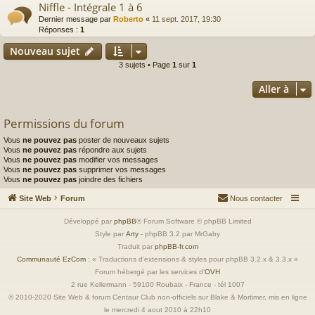
Niffle - Intégrale 1 à 6
Dernier message par
Roberto
«
11 sept. 2017, 19:30
Réponses :
1
Nouveau sujet
3 sujets • Page
1
sur
1
Aller à
Permissions du forum
Vous
ne pouvez pas
poster de nouveaux sujets
Vous
ne pouvez pas
répondre aux sujets
Vous
ne pouvez pas
modifier vos messages
Vous
ne pouvez pas
supprimer vos messages
Vous
ne pouvez pas
joindre des fichiers
Site Web
Forum
Nous contacter
Développé par
phpBB
® Forum Software © phpBB Limited
Style par
Arty
- phpBB 3.2 par MrGaby
Traduit par
phpBB-fr.com
Communauté EzCom
: « Traductions d'extensions & styles pour phpBB 3.2.x & 3.3.x »
Forum hébergé par les services d’
OVH
2 rue Kellermann - 59100 Roubaix - France - tél 1007
© 2010-2020 Site Web & forum Centaur Club non-officiels sur Blake & Mortimer, mis en ligne
le mercredi 4 aout 2010 à 22h10