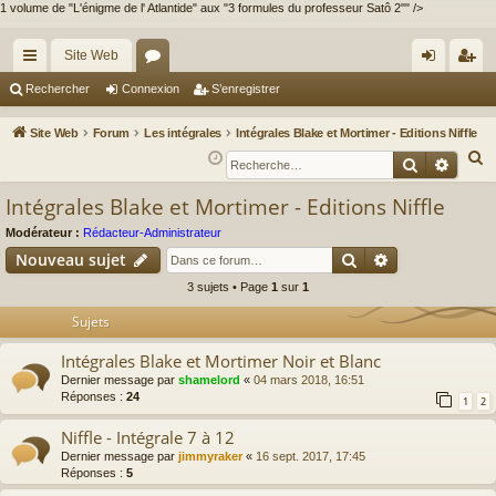
1 volume de "L'énigme de l' Atlantide" aux "3 formules du professeur Satô 2"" />
Site Web
cc
or
on
’e
Rechercher
Connexion
S’enregistrer
ès
u
ne
nr
Site Web
Forum
Les intégrales
Intégrales Blake et Mortimer - Editions Niffle
ra
m
xi
eg
R
Recherche
Reche
e
pi
s
on
ist
Intégrales Blake et Mortimer - Editions Niffle
c
de
re
h
Modérateur :
Rédacteur-Administrateur
r
Rechercher
Recherche av
e
Nouveau sujet
r
3 sujets • Page
1
sur
1
c
Sujets
h
e
Intégrales Blake et Mortimer Noir et Blanc
r
Dernier message par
shamelord
«
04 mars 2018, 16:51
Réponses :
24
1
2
Niffle - Intégrale 7 à 12
Dernier message par
jimmyraker
«
16 sept. 2017, 17:45
Réponses :
5