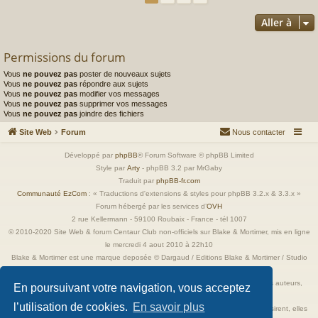
Aller à
Permissions du forum
Vous
ne pouvez pas
poster de nouveaux sujets
Vous
ne pouvez pas
répondre aux sujets
Vous
ne pouvez pas
modifier vos messages
Vous
ne pouvez pas
supprimer vos messages
Vous
ne pouvez pas
joindre des fichiers
Site Web
Forum
Nous contacter
Développé par
phpBB
® Forum Software © phpBB Limited
Style par
Arty
- phpBB 3.2 par MrGaby
Traduit par
phpBB-fr.com
Communauté EzCom
: « Traductions d'extensions & styles pour phpBB 3.2.x & 3.3.x »
Forum hébergé par les services d’
OVH
2 rue Kellermann - 59100 Roubaix - France - tél 1007
© 2010-2020 Site Web & forum Centaur Club non-officiels sur Blake & Mortimer, mis en ligne
le mercredi 4 aout 2010 à 22h10
Blake & Mortimer est une marque deposée © Dargaud / Editions Blake & Mortimer / Studio
Jacobs
Toutes les images incluses dans ces pages sont la propriété exclusive de leurs auteurs,
En poursuivant votre navigation, vous acceptez
ayant droits et/ou éditeurs.
l’utilisation de cookies.
En savoir plus
Elles ne sont ici qu'à titre de référence ou d'illustration. Si les propriétaires le désirent, elles