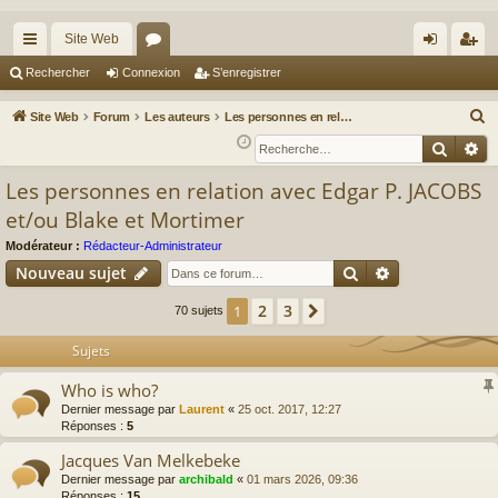
Site Web
cc
or
on
’e
Rechercher
Connexion
S’enregistrer
ès
u
ne
nr
R
Site Web
Forum
Les auteurs
Les personnes en relation avec Edgar P. JACOBS et/ou Blake et Mortimer
ra
m
xi
eg
e
Reche
Re
c
pi
s
on
ist
Les personnes en relation avec Edgar P. JACOBS
h
de
re
et/ou Blake et Mortimer
e
r
r
Modérateur :
Rédacteur-Administrateur
c
Rechercher
Recherche av
Nouveau sujet
h
2
3
1
Suivante
70 sujets
e
r
Sujets
Who is who?
Dernier message par
Laurent
«
25 oct. 2017, 12:27
Réponses :
5
Jacques Van Melkebeke
Dernier message par
archibald
«
01 mars 2026, 09:36
Réponses :
15