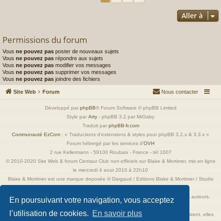
Aller à
Permissions du forum
Vous
ne pouvez pas
poster de nouveaux sujets
Vous
ne pouvez pas
répondre aux sujets
Vous
ne pouvez pas
modifier vos messages
Vous
ne pouvez pas
supprimer vos messages
Vous
ne pouvez pas
joindre des fichiers
Site Web
Forum
Nous contacter
Développé par
phpBB
® Forum Software © phpBB Limited
Style par
Arty
- phpBB 3.2 par MrGaby
Traduit par
phpBB-fr.com
Communauté EzCom
: « Traductions d'extensions & styles pour phpBB 3.2.x & 3.3.x »
Forum hébergé par les services d’
OVH
2 rue Kellermann - 59100 Roubaix - France - tél 1007
© 2010-2020 Site Web & forum Centaur Club non-officiels sur Blake & Mortimer, mis en ligne
le mercredi 4 aout 2010 à 22h10
Blake & Mortimer est une marque deposée © Dargaud / Editions Blake & Mortimer / Studio
Jacobs
Toutes les images incluses dans ces pages sont la propriété exclusive de leurs auteurs,
En poursuivant votre navigation, vous acceptez
ayant droits et/ou éditeurs.
l’utilisation de cookies.
En savoir plus
Elles ne sont ici qu'à titre de référence ou d'illustration. Si les propriétaires le désirent, elles