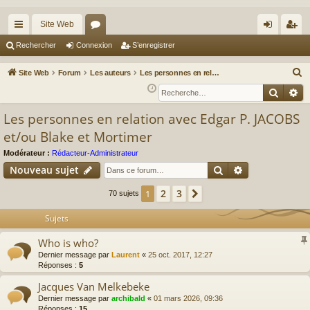
Site Web
cc
or
on
’e
Rechercher
Connexion
S’enregistrer
ès
u
ne
nr
R
Site Web
Forum
Les auteurs
Les personnes en relation avec Edgar P. JACOBS et/ou Blake et Mortimer
ra
m
xi
eg
e
Reche
Re
c
pi
s
on
ist
Les personnes en relation avec Edgar P. JACOBS
h
de
re
et/ou Blake et Mortimer
e
r
r
Modérateur :
Rédacteur-Administrateur
c
Rechercher
Recherche av
Nouveau sujet
h
2
3
1
Suivante
70 sujets
e
r
Sujets
Who is who?
Dernier message par
Laurent
«
25 oct. 2017, 12:27
Réponses :
5
Jacques Van Melkebeke
Dernier message par
archibald
«
01 mars 2026, 09:36
Réponses :
15