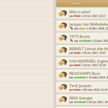
Sujets
Who is who?
par
freric
»
24 oct. 2017, 21:17
Jacques Van Melkebek
par
alban
»
24 févr. 2026, 1
TATTI Bruno
par
archibald
»
23 janv. 201
BERVELT Léonie dite Ni
par
freric
»
25 oct. 2017, 15:57
VAN NIJVERSEEL Eugène 
par
freric
»
24 oct. 2017, 21:19
REUCHAMPS Ryun
par
archibald
»
14 mars 2019, 0
Tardi Jacques
par
freric
»
08 mars 2019, 21:24
REMI Georges
par
archibald
»
26 oct. 2017, 10