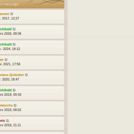
er message
aurent
t. 2017, 12:27
rchibald
rs 2026, 09:36
rchibald
c. 2024, 18:12
ean
nv. 2021, 17:56
viane Quittelier
r. 2020, 18:47
rchibald
rs 2019, 09:33
elaroche
rs 2019, 08:02
eric
rs 2019, 21:11