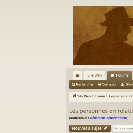
Site Web
Forums
cc
Rechercher
Connexion
S’enr
ès
Site Web
Forum
Les auteurs
L
ra
Les personnes en relati
pi
Modérateur :
Rédacteur-Administrateur
de
Nouveau sujet