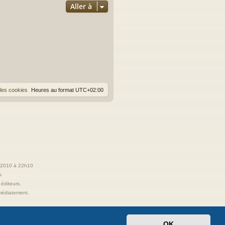
Aller à
les cookies
Heures au format
UTC+02:00
t 2010 à 22h10
s
 éditeurs.
immédiatement.
OK