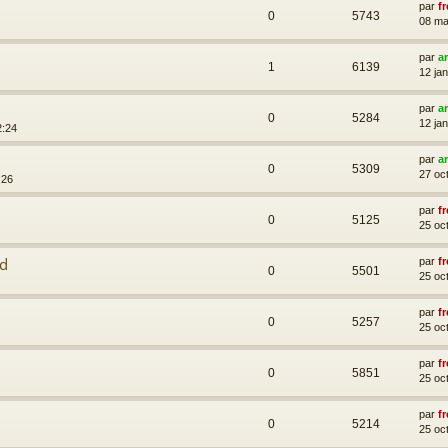
par
fr
0
5743
08 ma
par
a
1
6139
12 ja
par
a
0
5284
12 ja
2:24
par
a
0
5309
27 oc
:26
par
fr
0
5125
25 oc
ed
par
fr
0
5501
25 oc
par
fr
0
5257
25 oc
par
fr
0
5851
25 oc
par
fr
0
5214
25 oc