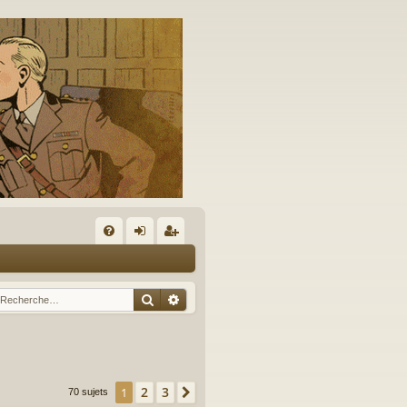
A
FA
on
’e
Q
ne
nr
Rechercher
Recherche avancée
xi
eg
on
ist
re
2
3
1
Suivante
70 sujets
r