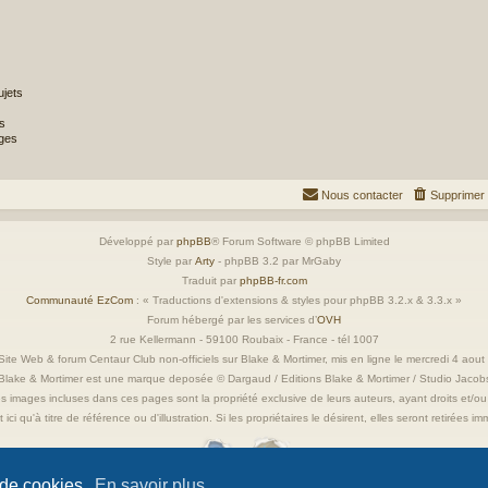
jets
s
ges
Nous contacter
Supprimer 
Développé par
phpBB
® Forum Software © phpBB Limited
Style par
Arty
- phpBB 3.2 par MrGaby
Traduit par
phpBB-fr.com
Communauté EzCom
: « Traductions d'extensions & styles pour phpBB 3.2.x & 3.3.x »
Forum hébergé par les services d’
OVH
2 rue Kellermann - 59100 Roubaix - France - tél 1007
ite Web & forum Centaur Club non-officiels sur Blake & Mortimer, mis en ligne le mercredi 4 aou
Blake & Mortimer est une marque deposée © Dargaud / Editions Blake & Mortimer / Studio Jacob
s images incluses dans ces pages sont la propriété exclusive de leurs auteurs, ayant droits et/ou
 ici qu'à titre de référence ou d'illustration. Si les propriétaires le désirent, elles seront retirées 
 de cookies.
En savoir plus