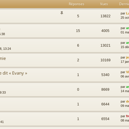
Réponses
Vues
Derni
par
L
5
13822
25 oc
e
par
a
15
4005
01 ma
5:38
par
a
6
13021
15 dé
8, 13:24
nie
par
j
2
10169
17 ja
dit « Evany »
par
Vi
1
5340
06 av
par
a
0
8669
14 ma
9:33
par
d
1
6644
09 ma
par
fr
1
6554
08 ma
:41