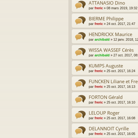
ATTANASIO Dino
par
freric
»
08 mars 2019, 19:32
BIERME Philippe
par
freric
»
24 oct. 2017, 21:47
HENDRICKX Maurice
par
archibald
»
12 janv. 2018, 1
WISSA WASSEF Cérès
par
archibald
»
27 oct. 2017, 08
KUMPS Auguste
par
freric
»
25 oct. 2017, 16:24
FUNCKEN Liliane et Fr
par
freric
»
25 oct. 2017, 16:13
FORTON Gérald
par
freric
»
25 oct. 2017, 16:10
LELOUP Roger
par
freric
»
25 oct. 2017, 16:08
DELANNOIT Cyrille
par
freric
»
25 oct. 2017, 16:05