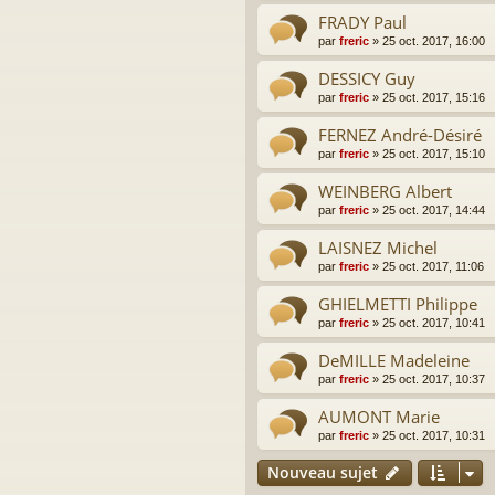
FRADY Paul
par
freric
»
25 oct. 2017, 16:00
DESSICY Guy
par
freric
»
25 oct. 2017, 15:16
FERNEZ André-Désiré
par
freric
»
25 oct. 2017, 15:10
WEINBERG Albert
par
freric
»
25 oct. 2017, 14:44
LAISNEZ Michel
par
freric
»
25 oct. 2017, 11:06
GHIELMETTI Philippe
par
freric
»
25 oct. 2017, 10:41
DeMILLE Madeleine
par
freric
»
25 oct. 2017, 10:37
AUMONT Marie
par
freric
»
25 oct. 2017, 10:31
Nouveau sujet