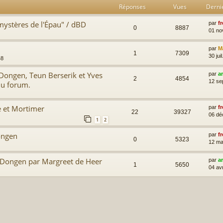
Réponses
Vues
Derni
 mystères de l'Épau" / dBD
par
fr
0
8887
01 no
par
M
1
7309
30 jui
48
Dongen, Teun Berserik et Yves
par
a
2
4854
12 se
du forum.
e et Mortimer
par
fr
22
39327
06 dé
1
2
ongen
par
fr
0
5323
12 ma
n Dongen par Margreet de Heer
par
a
1
5650
04 av