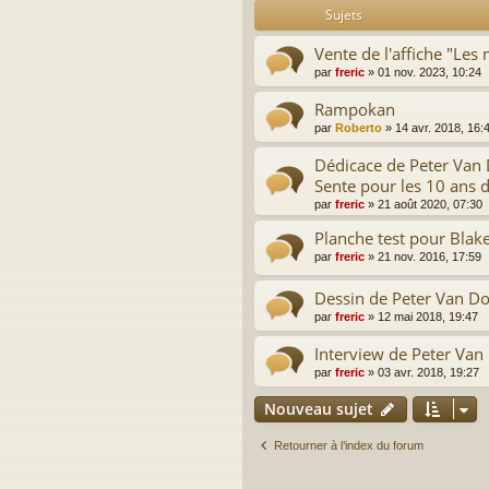
Sujets
Vente de l'affiche "Les
par
freric
»
01 nov. 2023, 10:24
Rampokan
par
Roberto
»
14 avr. 2018, 16:
Dédicace de Peter Van 
Sente pour les 10 ans 
par
freric
»
21 août 2020, 07:30
Planche test pour Blak
par
freric
»
21 nov. 2016, 17:59
Dessin de Peter Van D
par
freric
»
12 mai 2018, 19:47
Interview de Peter Va
par
freric
»
03 avr. 2018, 19:27
Nouveau sujet
Retourner à l’index du forum