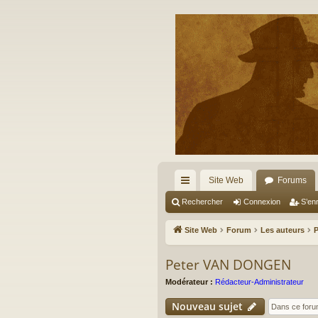
Site Web
Forums
cc
Rechercher
Connexion
S’enr
ès
Site Web
Forum
Les auteurs
ra
Peter VAN DONGEN
pi
Modérateur :
Rédacteur-Administrateur
de
Nouveau sujet