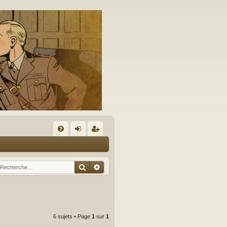
A
FA
on
’e
Q
ne
nr
Rechercher
Recherche avancée
xi
eg
on
ist
re
6 sujets • Page
1
sur
1
r