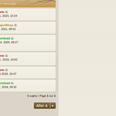
er message
eric
v. 2023, 10:24
ajorWings
l. 2021, 09:01
rchibald
pt. 2020, 08:27
eric
c. 2018, 19:02
eric
i 2018, 19:47
rchibald
r. 2018, 09:32
6 sujets • Page
1
sur
1
Aller à