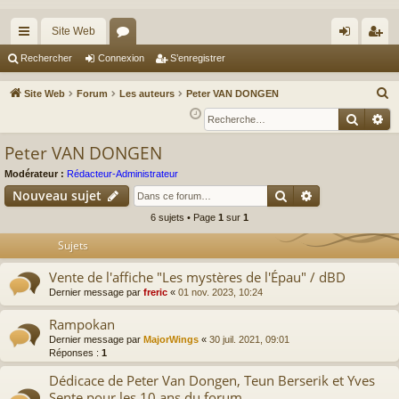
Site Web
cc
or
on
’e
Rechercher
Connexion
S’enregistrer
ès
u
ne
nr
R
Site Web
Forum
Les auteurs
Peter VAN DONGEN
ra
m
xi
eg
e
Reche
Re
c
pi
s
on
ist
Peter VAN DONGEN
h
de
re
e
Modérateur :
Rédacteur-Administrateur
r
r
Rechercher
Recherche av
Nouveau sujet
c
6 sujets • Page
1
sur
1
h
Sujets
e
r
Vente de l'affiche "Les mystères de l'Épau" / dBD
Dernier message par
freric
«
01 nov. 2023, 10:24
Rampokan
Dernier message par
MajorWings
«
30 juil. 2021, 09:01
Réponses :
1
Dédicace de Peter Van Dongen, Teun Berserik et Yves
Sente pour les 10 ans du forum.