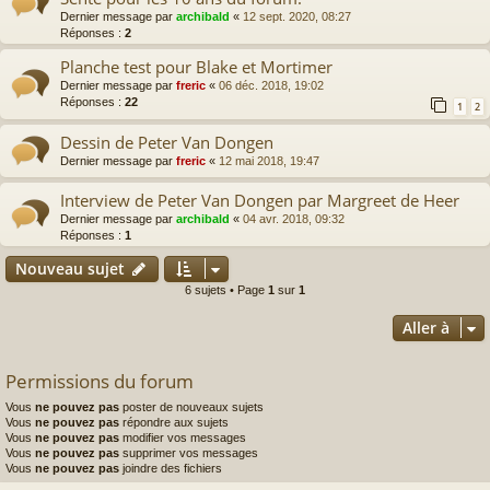
Dernier message par
archibald
«
12 sept. 2020, 08:27
Réponses :
2
Planche test pour Blake et Mortimer
Dernier message par
freric
«
06 déc. 2018, 19:02
Réponses :
22
1
2
Dessin de Peter Van Dongen
Dernier message par
freric
«
12 mai 2018, 19:47
Interview de Peter Van Dongen par Margreet de Heer
Dernier message par
archibald
«
04 avr. 2018, 09:32
Réponses :
1
Nouveau sujet
6 sujets • Page
1
sur
1
Aller à
Permissions du forum
Vous
ne pouvez pas
poster de nouveaux sujets
Vous
ne pouvez pas
répondre aux sujets
Vous
ne pouvez pas
modifier vos messages
Vous
ne pouvez pas
supprimer vos messages
Vous
ne pouvez pas
joindre des fichiers