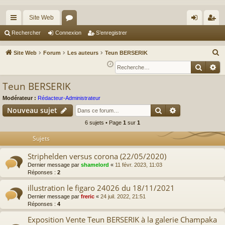
Site Web
cc
or
on
’e
Rechercher
Connexion
S’enregistrer
ès
u
ne
nr
R
Site Web
Forum
Les auteurs
Teun BERSERIK
ra
m
xi
eg
e
Reche
Re
c
pi
s
on
ist
Teun BERSERIK
h
de
re
e
Modérateur :
Rédacteur-Administrateur
r
r
Rechercher
Recherche av
Nouveau sujet
c
6 sujets • Page
1
sur
1
h
Sujets
e
r
Striphelden versus corona (22/05/2020)
Dernier message par
shamelord
«
11 févr. 2023, 11:03
Réponses :
2
illustration le figaro 24026 du 18/11/2021
Dernier message par
freric
«
24 juil. 2022, 21:51
Réponses :
4
Exposition Vente Teun BERSERIK à la galerie Champaka