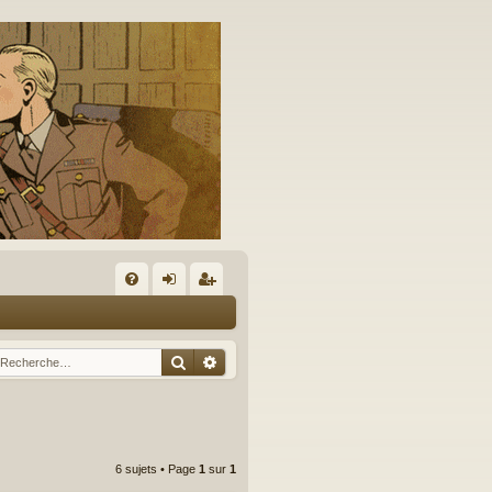
A
FA
on
’e
Q
ne
nr
Rechercher
Recherche avancée
xi
eg
on
ist
re
6 sujets • Page
1
sur
1
r