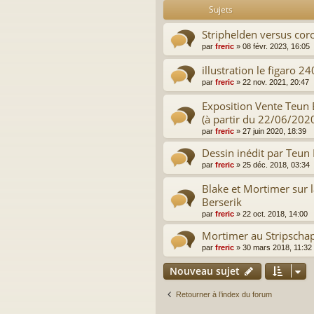
Sujets
Striphelden versus cor
par
freric
»
08 févr. 2023, 16:05
illustration le figaro
par
freric
»
22 nov. 2021, 20:47
Exposition Vente Teun 
(à partir du 22/06/202
par
freric
»
27 juin 2020, 18:39
Dessin inédit par Teun
par
freric
»
25 déc. 2018, 03:34
Blake et Mortimer sur l
Berserik
par
freric
»
22 oct. 2018, 14:00
Mortimer au Stripscha
par
freric
»
30 mars 2018, 11:32
Nouveau sujet
Retourner à l’index du forum