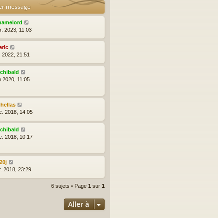
er message
hamelord
r. 2023, 11:03
eric
l. 2022, 21:51
rchibald
n 2020, 11:05
lhellas
c. 2018, 14:05
rchibald
c. 2018, 10:17
20j
r. 2018, 23:29
6 sujets • Page
1
sur
1
Aller à