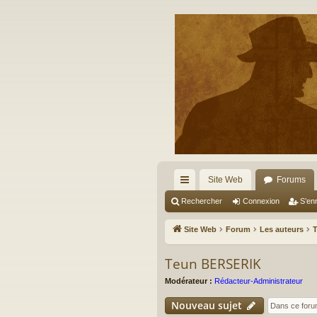
Site Web
Forums
cc
Rechercher
Connexion
S’enr
ès
Site Web
Forum
Les auteurs
ra
Teun BERSERIK
pi
Modérateur :
Rédacteur-Administrateur
de
Nouveau sujet