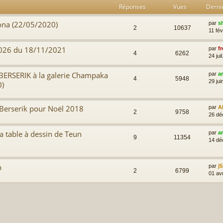
Réponses
Vues
Derni
ona (22/05/2020)
par
s
2
10637
11 fév
 24026 du 18/11/2021
par
fr
4
6262
24 jui
BERSERIK à la galerie Champaka
par
a
4
5948
29 jui
0)
 Berserik pour Noël 2018
par
A
2
9758
26 dé
a table à dessin de Teun
par
a
9
11354
14 dé
p
par
j5
2
6799
01 av