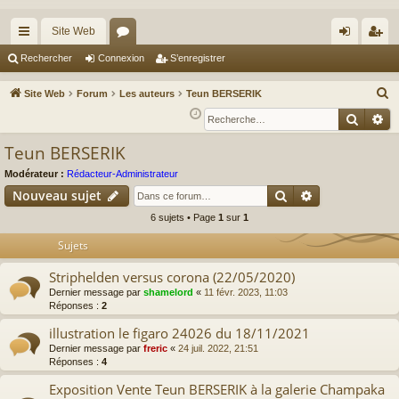
Site Web
cc
or
on
’e
Rechercher
Connexion
S’enregistrer
ès
u
ne
nr
R
Site Web
Forum
Les auteurs
Teun BERSERIK
ra
m
xi
eg
e
Reche
Re
c
pi
s
on
ist
Teun BERSERIK
h
de
re
e
Modérateur :
Rédacteur-Administrateur
r
r
Rechercher
Recherche av
Nouveau sujet
c
6 sujets • Page
1
sur
1
h
Sujets
e
r
Striphelden versus corona (22/05/2020)
Dernier message par
shamelord
«
11 févr. 2023, 11:03
Réponses :
2
illustration le figaro 24026 du 18/11/2021
Dernier message par
freric
«
24 juil. 2022, 21:51
Réponses :
4
Exposition Vente Teun BERSERIK à la galerie Champaka