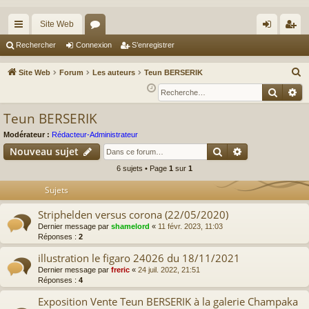
Site Web
cc
or
on
’e
Rechercher
Connexion
S’enregistrer
ès
u
ne
nr
R
Site Web
Forum
Les auteurs
Teun BERSERIK
ra
m
xi
eg
e
Reche
Re
c
pi
s
on
ist
Teun BERSERIK
h
de
re
e
Modérateur :
Rédacteur-Administrateur
r
r
Rechercher
Recherche av
Nouveau sujet
c
6 sujets • Page
1
sur
1
h
Sujets
e
r
Striphelden versus corona (22/05/2020)
Dernier message par
shamelord
«
11 févr. 2023, 11:03
Réponses :
2
illustration le figaro 24026 du 18/11/2021
Dernier message par
freric
«
24 juil. 2022, 21:51
Réponses :
4
Exposition Vente Teun BERSERIK à la galerie Champaka