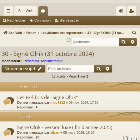
Site Web
cc
or
on
’e
Rechercher
Connexion
S’enregistrer
ès
u
ne
nr
R
Site Web
Forum
Les albums des repreneurs
30 - Signé Olrik (31 octobre 2024)
ra
m
xi
eg
e
Reche
Re
c
pi
s
on
ist
30 - Signé Olrik (31 octobre 2024)
h
de
re
e
Modérateur :
Rédacteur-Administrateur
r
r
Rechercher
Recherche av
Nouveau sujet
c
17 sujets • Page
1
sur
1
h
Annonces
e
r
Les Ex-libris de "Signé Olrik"
Dernier message par
nico7212
«
06 nov. 2024, 17:30
Réponses :
4
Sujets
Signé Olrik - version luxe ( fin d'année 2025)
Dernier message par
alban
«
08 mars 2026, 18:26
Réponses :
23
1
2