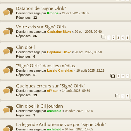
Datation de "Signé Olrik"
Dernier message par
Kronos
«
21 oct. 2025, 16:02
Réponses :
12
Votre avis sur Signé Olrik
Dernier message par
Capitaine Blake
«
20 oct. 2025, 09:40
Réponses :
86
1
2
3
4
5
Clin d'œil
Dernier message par
Capitaine Blake
«
20 oct. 2025, 08:50
Réponses :
6
"Signé Olrik" dans les médias.
Dernier message par
Laszlo Carreidas
«
19 août 2025, 22:29
Réponses :
51
1
2
3
Quelques erreurs sur "Signé Olrik"
Dernier message par
olY-san
«
14 août 2025, 09:59
Réponses :
39
1
2
Clin d'oeil à Gil Jourdan
Dernier message par
archibald
«
06 févr. 2025, 16:06
Réponses :
9
La légende Arthurienne vue par "Signé Olrik"
Dernier message par
archibald
«
04 févr. 2025, 14:05