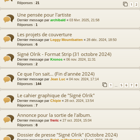
Réponses :
21
1
2
Une pensée pour l'artiste
Dernier message par
archibald
«
03 févr. 2025, 21:58
Réponses :
1
Les projets de couverture
Dernier message par
Leggy Mountbatten
«
28 déc. 2024, 18:50
Réponses :
6
Signé Olrik - Format Strip (31 octobre 2024)
Dernier message par
Kronos
«
06 nov. 2024, 11:31
Réponses :
2
Ce que l'on sait... (Fin d'année 2024)
Dernier message par
Jean Luc
«
04 nov. 2024, 17:14
Réponses :
144
1
5
6
7
8
…
Le cahier graphique de "Signé Olrik"
Dernier message par
Chipie
«
28 oct. 2024, 13:54
Réponses :
7
Annonce pour la sortie de l'album.
Dernier message par
freric
«
27 oct. 2024, 15:04
Réponses :
8
Dossier de presse "Signé Olrik" (Octobre 2024)