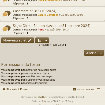
Dernier message par
Balek et Mortamer
«
16 oct. 2024, 18:46
Réponses :
1
Casemate n°183 (10/2024)
Dernier message par
Laszlo Carreidas
«
10 oct. 2024, 20:09
Réponses :
5
Signé Olrik - Edition classique (31 octobre 2024)
Dernier message par
freric
«
11 août 2024, 16:14
Réponses :
1
Nouveau sujet
17 sujets • Page
1
sur
1
Aller à
Permissions du forum
Vous
ne pouvez pas
poster de nouveaux sujets
Vous
ne pouvez pas
répondre aux sujets
Vous
ne pouvez pas
modifier vos messages
Vous
ne pouvez pas
supprimer vos messages
Vous
ne pouvez pas
joindre des fichiers
Site Web
Forum
Nous contacter
Développé par
phpBB
® Forum Software © phpBB Limited
Style par
Arty
- phpBB 3.2 par MrGaby