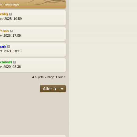
er message
reblig
rs 2025, 10:59
lY-san
nv. 2026, 17:09
hark
pt. 2021, 18:19
rchibald
nv. 2020, 08:36
4 sujets • Page
1
sur
1
Aller à