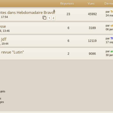
Réponses
Vues
Derni
contes dans Hebdomadaire Bravo!
par
T
23
45992
24 ma
, 17:54
1
2
esse
par
o
6
3189
06 ja
6, 13:46
e JdT
par
T
6
12119
17 se
, 19:44
a revue "Lutin"
par
a
2
9086
30 ja
jets
s
ges