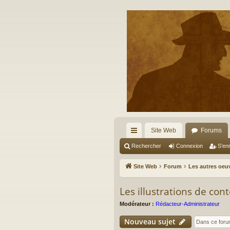
Site Web
Forums
cc
Rechercher
Connexion
S’enr
ès
Site Web
Forum
Les autres oeu
ra
Les illustrations de con
pi
Modérateur :
Rédacteur-Administrateur
de
Nouveau sujet