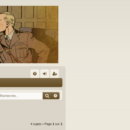
A
FA
on
’e
Q
ne
nr
Rechercher
Recherche avancée
xi
eg
on
ist
re
4 sujets • Page
1
sur
1
r