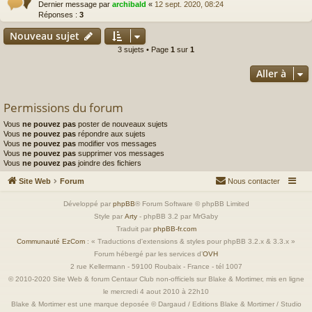
Dernier message par
archibald
«
12 sept. 2020, 08:24
Réponses :
3
Nouveau sujet
3 sujets • Page
1
sur
1
Aller à
Permissions du forum
Vous
ne pouvez pas
poster de nouveaux sujets
Vous
ne pouvez pas
répondre aux sujets
Vous
ne pouvez pas
modifier vos messages
Vous
ne pouvez pas
supprimer vos messages
Vous
ne pouvez pas
joindre des fichiers
Site Web
Forum
Nous contacter
Développé par
phpBB
® Forum Software © phpBB Limited
Style par
Arty
- phpBB 3.2 par MrGaby
Traduit par
phpBB-fr.com
Communauté EzCom
: « Traductions d'extensions & styles pour phpBB 3.2.x & 3.3.x »
Forum hébergé par les services d’
OVH
2 rue Kellermann - 59100 Roubaix - France - tél 1007
© 2010-2020 Site Web & forum Centaur Club non-officiels sur Blake & Mortimer, mis en ligne
le mercredi 4 aout 2010 à 22h10
Blake & Mortimer est une marque deposée © Dargaud / Editions Blake & Mortimer / Studio