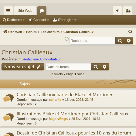
Site Web
cc
or
on
’e
Rechercher
Connexion
S’enregistrer
ès
u
ne
nr
R
Site Web
Forum
Les auteurs
Christian Cailleaux
ra
m
xi
eg
e
Reche
Re
c
pi
s
on
ist
Christian Cailleaux
h
de
re
e
Modérateur :
Rédacteur-Administrateur
r
r
Rechercher
Recherche av
Nouveau sujet
c
3 sujets • Page
1
sur
1
h
Sujets
e
r
Christian Cailleaux parle de Blake et Mortimer
Dernier message par
ccharlie
«
16 avr. 2023, 21:45
Réponses :
2
Illustrations Blake et Mortimer par Christian Cailleaux
Dernier message par
MajorWings
«
26 févr. 2021, 10:31
Réponses :
6
Dessin de Christian Cailleaux pour les 10 ans du forum