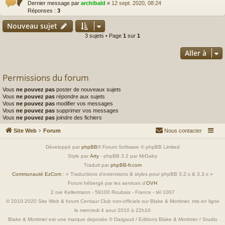
Dernier message par
archibald
«
12 sept. 2020, 08:24
Réponses :
3
Nouveau sujet
3 sujets • Page
1
sur
1
Aller à
Permissions du forum
Vous
ne pouvez pas
poster de nouveaux sujets
Vous
ne pouvez pas
répondre aux sujets
Vous
ne pouvez pas
modifier vos messages
Vous
ne pouvez pas
supprimer vos messages
Vous
ne pouvez pas
joindre des fichiers
Site Web
Forum
Nous contacter
Développé par
phpBB
® Forum Software © phpBB Limited
Style par
Arty
- phpBB 3.2 par MrGaby
Traduit par
phpBB-fr.com
Communauté EzCom
: « Traductions d'extensions & styles pour phpBB 3.2.x & 3.3.x »
Forum hébergé par les services d’
OVH
2 rue Kellermann - 59100 Roubaix - France - tél 1007
© 2010-2020 Site Web & forum Centaur Club non-officiels sur Blake & Mortimer, mis en ligne
le mercredi 4 aout 2010 à 22h10
Blake & Mortimer est une marque deposée © Dargaud / Editions Blake & Mortimer / Studio