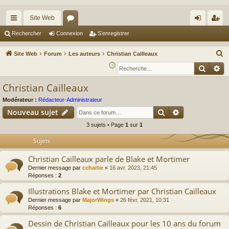
Site Web
cc
or
on
’e
Rechercher
Connexion
S’enregistrer
ès
u
ne
nr
R
Site Web
Forum
Les auteurs
Christian Cailleaux
ra
m
xi
eg
e
Reche
Re
c
pi
s
on
ist
Christian Cailleaux
h
de
re
e
Modérateur :
Rédacteur-Administrateur
r
r
Rechercher
Recherche av
Nouveau sujet
c
3 sujets • Page
1
sur
1
h
Sujets
e
r
Christian Cailleaux parle de Blake et Mortimer
Dernier message par
ccharlie
«
16 avr. 2023, 21:45
Réponses :
2
Illustrations Blake et Mortimer par Christian Cailleaux
Dernier message par
MajorWings
«
26 févr. 2021, 10:31
Réponses :
6
Dessin de Christian Cailleaux pour les 10 ans du forum