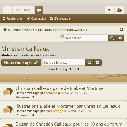
Site Web
cc
or
on
’e
Rechercher
Connexion
S’enregistrer
ès
u
ne
nr
R
Site Web
Forum
Les auteurs
Christian Cailleaux
ra
m
xi
eg
e
Reche
Re
c
pi
s
on
ist
Christian Cailleaux
h
de
re
e
Modérateur :
Rédacteur-Administrateur
r
r
Rechercher
Recherche av
Nouveau sujet
c
3 sujets • Page
1
sur
1
h
Sujets
e
r
Christian Cailleaux parle de Blake et Mortimer
Dernier message par
ccharlie
«
16 avr. 2023, 21:45
Réponses :
2
Illustrations Blake et Mortimer par Christian Cailleaux
Dernier message par
MajorWings
«
26 févr. 2021, 10:31
Réponses :
6
Dessin de Christian Cailleaux pour les 10 ans du forum