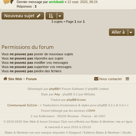
Dernier message par
archibald
«
12 sept. 2020, 08:24
Réponses :
3
Nouveau sujet
3 sujets • Page
1
sur
1
Aller à
Permissions du forum
Vous
ne pouvez pas
poster de nouveaux sujets
Vous
ne pouvez pas
répondre aux sujets
Vous
ne pouvez pas
modifier vos messages
Vous
ne pouvez pas
supprimer vos messages
Vous
ne pouvez pas
joindre des fichiers
Site Web
Forum
Nous contacter
Développé par
phpBB
® Forum Software © phpBB Limited
Style par
Arty
- phpBB 3.2 par MrGaby
Traduit par
phpBB-fr.com
Communauté EzCom
: « Traductions d'extensions & styles pour phpBB 3.2.x & 3.3.x »
Forum hébergé par les services d’
OVH
2 rue Kellermann - 59100 Roubaix - France - tél 1007
© 2010-2020 Site Web & forum Centaur Club non-officiels sur Blake & Mortimer, mis en ligne
le mercredi 4 aout 2010 à 22h10
Blake & Mortimer est une marque deposée © Dargaud / Editions Blake & Mortimer / Studio