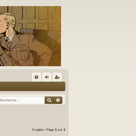
A
FA
on
’e
Q
ne
nr
Rechercher
Recherche avancée
xi
eg
on
ist
re
3 sujets • Page
1
sur
1
r