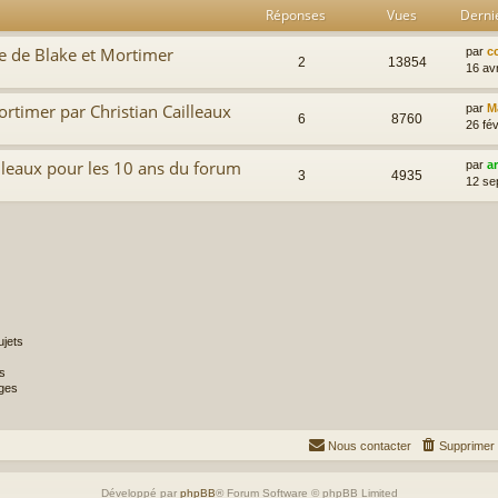
Réponses
Vues
Derni
le de Blake et Mortimer
par
c
2
13854
16 av
Mortimer par Christian Cailleaux
par
M
6
8760
26 fév
illeaux pour les 10 ans du forum
par
a
3
4935
12 se
jets
s
ges
Nous contacter
Supprimer 
Développé par
phpBB
® Forum Software © phpBB Limited