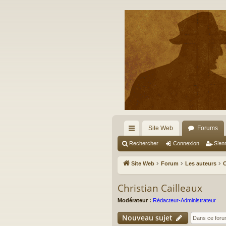
Site Web
Forums
cc
Rechercher
Connexion
S’enr
ès
Site Web
Forum
Les auteurs
C
ra
Christian Cailleaux
pi
Modérateur :
Rédacteur-Administrateur
de
Nouveau sujet