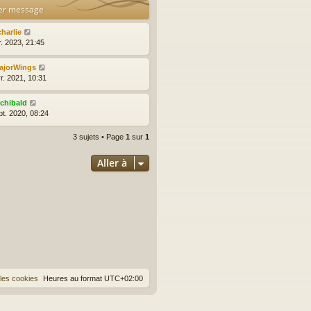
er message
charlie
r. 2023, 21:45
ajorWings
r. 2021, 10:31
rchibald
pt. 2020, 08:24
3 sujets • Page
1
sur
1
Aller à
les cookies
Heures au format
UTC+02:00