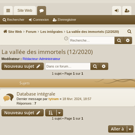
Site Web
cc
or
on
’e
Rechercher
Connexion
S’enregistrer
ès
u
ne
nr
R
Site Web
Forum
Les intégrales
La vallée des immortels (12/2020)
ra
m
xi
eg
e
Reche
Re
c
pi
s
on
ist
La vallée des immortels (12/2020)
h
de
re
e
Modérateur :
Rédacteur-Administrateur
r
r
Rechercher
Recherche av
Nouveau sujet
c
1 sujet • Page
1
sur
1
h
Sujets
e
r
Database intégrale
Dernier message par
tytram
«
18 févr. 2024, 18:57
Réponses :
7
Nouveau sujet
1 sujet • Page
1
sur
1
Aller à