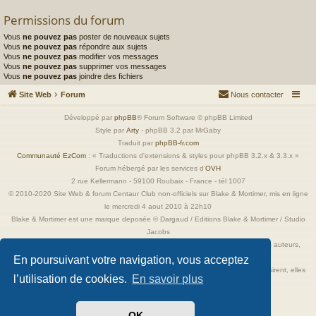
Permissions du forum
Vous
ne pouvez pas
poster de nouveaux sujets
Vous
ne pouvez pas
répondre aux sujets
Vous
ne pouvez pas
modifier vos messages
Vous
ne pouvez pas
supprimer vos messages
Vous
ne pouvez pas
joindre des fichiers
Site Web
Forum
Nous contacter
Développé par
phpBB
® Forum Software © phpBB Limited
Style par
Arty
- phpBB 3.2 par MrGaby
Traduit par
phpBB-fr.com
Communauté EzCom
: « Traductions d'extensions & styles pour phpBB 3.2.x & 3.3.x »
Forum hébergé par les services d’
OVH
2 rue Kellermann - 59100 Roubaix - France - tél 1007
© 2010-2020 Site Web & forum Centaur Club non-officiels sur Blake & Mortimer, mis en ligne
le mercredi 4 aout 2010 à 22h10
Blake & Mortimer est une marque deposée © Dargaud / Editions Blake & Mortimer / Studio
Jacobs
Toutes les images incluses dans ces pages sont la propriété exclusive de leurs auteurs,
ayant droits et/ou éditeurs.
En poursuivant votre navigation, vous acceptez
Elles ne sont ici qu'à titre de référence ou d'illustration. Si les propriétaires le désirent, elles
l’utilisation de cookies.
En savoir plus
seront retirées immédiatement.
OK