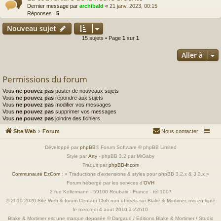
Dernier message par
archibald
«
21 janv. 2023, 00:15
Réponses :
5
Nouveau sujet
15 sujets • Page
1
sur
1
Aller à
Permissions du forum
Vous
ne pouvez pas
poster de nouveaux sujets
Vous
ne pouvez pas
répondre aux sujets
Vous
ne pouvez pas
modifier vos messages
Vous
ne pouvez pas
supprimer vos messages
Vous
ne pouvez pas
joindre des fichiers
Site Web
Forum
Nous contacter
Développé par
phpBB
® Forum Software © phpBB Limited
Style par
Arty
- phpBB 3.2 par MrGaby
Traduit par
phpBB-fr.com
Communauté EzCom
: « Traductions d'extensions & styles pour phpBB 3.2.x & 3.3.x »
Forum hébergé par les services d’
OVH
2 rue Kellermann - 59100 Roubaix - France - tél 1007
© 2010-2020 Site Web & forum Centaur Club non-officiels sur Blake & Mortimer, mis en ligne
le mercredi 4 aout 2010 à 22h10
Blake & Mortimer est une marque deposée © Dargaud / Editions Blake & Mortimer / Studio