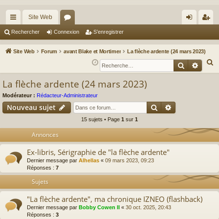
Site Web
cc
or
on
’e
Rechercher
Connexion
S’enregistrer
ès
u
ne
nr
Site Web
Forum
avant Blake et Mortimer
La flèche ardente (24 mars 2023)
ra
m
xi
eg
R
Recherche
Reche
e
pi
s
on
ist
La flèche ardente (24 mars 2023)
c
de
re
h
Modérateur :
Rédacteur-Administrateur
r
Rechercher
Recherche av
e
Nouveau sujet
r
15 sujets • Page
1
sur
1
c
Annonces
h
e
Ex-libris, Sérigraphie de "la flèche ardente"
r
Dernier message par
Alhellas
«
09 mars 2023, 09:23
Réponses :
7
Sujets
"La flèche ardente", ma chronique IZNEO (flashback)
Dernier message par
Bobby Cowen II
«
30 oct. 2025, 20:43
Réponses :
3