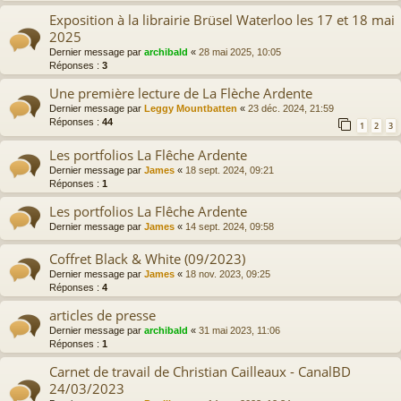
Exposition à la librairie Brüsel Waterloo les 17 et 18 mai
2025
Dernier message par
archibald
«
28 mai 2025, 10:05
Réponses :
3
Une première lecture de La Flèche Ardente
Dernier message par
Leggy Mountbatten
«
23 déc. 2024, 21:59
Réponses :
44
1
2
3
Les portfolios La Flêche Ardente
Dernier message par
James
«
18 sept. 2024, 09:21
Réponses :
1
Les portfolios La Flêche Ardente
Dernier message par
James
«
14 sept. 2024, 09:58
Coffret Black & White (09/2023)
Dernier message par
James
«
18 nov. 2023, 09:25
Réponses :
4
articles de presse
Dernier message par
archibald
«
31 mai 2023, 11:06
Réponses :
1
Carnet de travail de Christian Cailleaux - CanalBD
24/03/2023