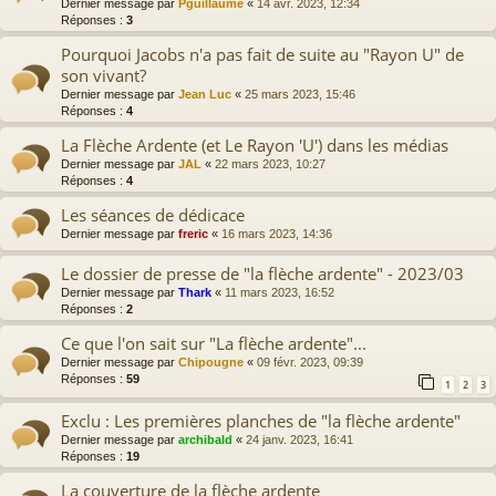
Dernier message par
Pguillaume
«
14 avr. 2023, 12:34
Réponses :
3
Pourquoi Jacobs n'a pas fait de suite au "Rayon U" de
son vivant?
Dernier message par
Jean Luc
«
25 mars 2023, 15:46
Réponses :
4
La Flèche Ardente (et Le Rayon 'U') dans les médias
Dernier message par
JAL
«
22 mars 2023, 10:27
Réponses :
4
Les séances de dédicace
Dernier message par
freric
«
16 mars 2023, 14:36
Le dossier de presse de "la flèche ardente" - 2023/03
Dernier message par
Thark
«
11 mars 2023, 16:52
Réponses :
2
Ce que l'on sait sur "La flèche ardente"...
Dernier message par
Chipougne
«
09 févr. 2023, 09:39
Réponses :
59
1
2
3
Exclu : Les premières planches de "la flèche ardente"
Dernier message par
archibald
«
24 janv. 2023, 16:41
Réponses :
19
La couverture de la flèche ardente