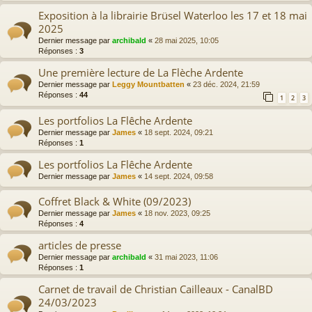
Exposition à la librairie Brüsel Waterloo les 17 et 18 mai
2025
Dernier message par
archibald
«
28 mai 2025, 10:05
Réponses :
3
Une première lecture de La Flèche Ardente
Dernier message par
Leggy Mountbatten
«
23 déc. 2024, 21:59
Réponses :
44
1
2
3
Les portfolios La Flêche Ardente
Dernier message par
James
«
18 sept. 2024, 09:21
Réponses :
1
Les portfolios La Flêche Ardente
Dernier message par
James
«
14 sept. 2024, 09:58
Coffret Black & White (09/2023)
Dernier message par
James
«
18 nov. 2023, 09:25
Réponses :
4
articles de presse
Dernier message par
archibald
«
31 mai 2023, 11:06
Réponses :
1
Carnet de travail de Christian Cailleaux - CanalBD
24/03/2023