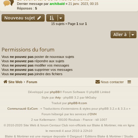
Dernier message par
archibald
«
21 janv. 2023, 00:15
Réponses :
5
Nouveau sujet
15 sujets • Page
1
sur
1
Aller à
Permissions du forum
Vous
ne pouvez pas
poster de nouveaux sujets
Vous
ne pouvez pas
répondre aux sujets
Vous
ne pouvez pas
modifier vos messages
Vous
ne pouvez pas
supprimer vos messages
Vous
ne pouvez pas
joindre des fichiers
Site Web
Forum
Nous contacter
Développé par
phpBB
® Forum Software © phpBB Limited
Style par
Arty
- phpBB 3.2 par MrGaby
Traduit par
phpBB-fr.com
Communauté EzCom
: « Traductions d'extensions & styles pour phpBB 3.2.x & 3.3.x »
Forum hébergé par les services d’
OVH
2 rue Kellermann - 59100 Roubaix - France - tél 1007
© 2010-2020 Site Web & forum Centaur Club non-officiels sur Blake & Mortimer, mis en ligne
le mercredi 4 aout 2010 à 22h10
Blake & Mortimer est une marque deposée © Dargaud / Editions Blake & Mortimer / Studio