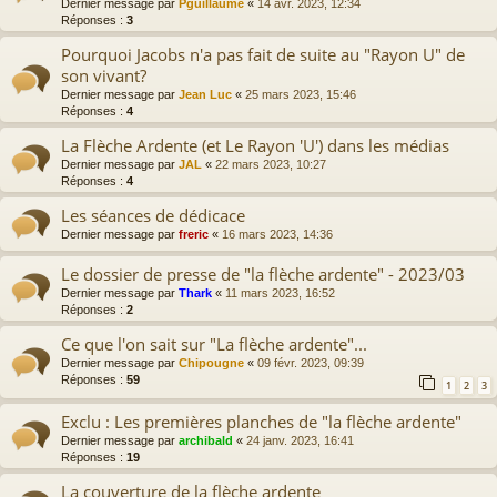
Dernier message par
Pguillaume
«
14 avr. 2023, 12:34
Réponses :
3
Pourquoi Jacobs n'a pas fait de suite au "Rayon U" de
son vivant?
Dernier message par
Jean Luc
«
25 mars 2023, 15:46
Réponses :
4
La Flèche Ardente (et Le Rayon 'U') dans les médias
Dernier message par
JAL
«
22 mars 2023, 10:27
Réponses :
4
Les séances de dédicace
Dernier message par
freric
«
16 mars 2023, 14:36
Le dossier de presse de "la flèche ardente" - 2023/03
Dernier message par
Thark
«
11 mars 2023, 16:52
Réponses :
2
Ce que l'on sait sur "La flèche ardente"...
Dernier message par
Chipougne
«
09 févr. 2023, 09:39
Réponses :
59
1
2
3
Exclu : Les premières planches de "la flèche ardente"
Dernier message par
archibald
«
24 janv. 2023, 16:41
Réponses :
19
La couverture de la flèche ardente