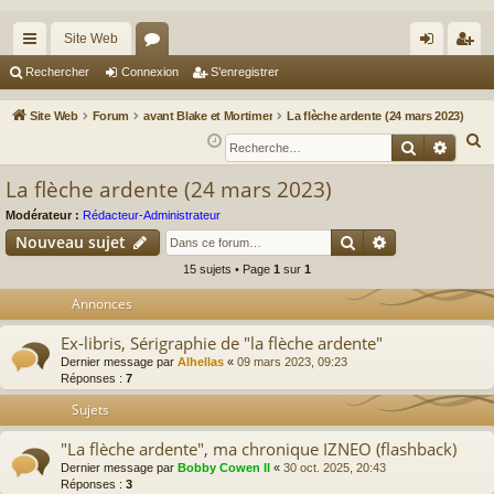
Site Web
cc
or
on
’e
Rechercher
Connexion
S’enregistrer
ès
u
ne
nr
Site Web
Forum
avant Blake et Mortimer
La flèche ardente (24 mars 2023)
ra
m
xi
eg
R
Recherche
Reche
e
pi
s
on
ist
La flèche ardente (24 mars 2023)
c
de
re
h
Modérateur :
Rédacteur-Administrateur
r
Rechercher
Recherche av
e
Nouveau sujet
r
15 sujets • Page
1
sur
1
c
Annonces
h
e
Ex-libris, Sérigraphie de "la flèche ardente"
r
Dernier message par
Alhellas
«
09 mars 2023, 09:23
Réponses :
7
Sujets
"La flèche ardente", ma chronique IZNEO (flashback)
Dernier message par
Bobby Cowen II
«
30 oct. 2025, 20:43
Réponses :
3