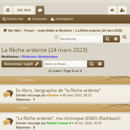
Site Web
cc
or
on
’e
Rechercher
Connexion
S’enregistrer
ès
u
ne
nr
Site Web
Forum
avant Blake et Mortimer
La flèche ardente (24 mars 2023)
ra
m
xi
eg
R
Recherche
Reche
e
pi
s
on
ist
La flèche ardente (24 mars 2023)
c
de
re
h
Modérateur :
Rédacteur-Administrateur
r
Rechercher
Recherche av
e
Nouveau sujet
r
15 sujets • Page
1
sur
1
c
Annonces
h
e
Ex-libris, Sérigraphie de "la flèche ardente"
r
Dernier message par
Alhellas
«
09 mars 2023, 09:23
Réponses :
7
Sujets
"La flèche ardente", ma chronique IZNEO (flashback)
Dernier message par
Bobby Cowen II
«
30 oct. 2025, 20:43
Réponses :
3