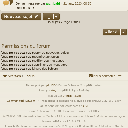
Dernier message par
archibald
«
21 janv. 2023, 00:15
Réponses :
5
Nouveau sujet
15 sujets • Page
1
sur
1
Aller à
Permissions du forum
Vous
ne pouvez pas
poster de nouveaux sujets
Vous
ne pouvez pas
répondre aux sujets
Vous
ne pouvez pas
modifier vos messages
Vous
ne pouvez pas
supprimer vos messages
Vous
ne pouvez pas
joindre des fichiers
Site Web
Forum
Nous contacter
Développé par
phpBB
® Forum Software © phpBB Limited
Style par
Arty
- phpBB 3.2 par MrGaby
Traduit par
phpBB-fr.com
Communauté EzCom
: « Traductions d'extensions & styles pour phpBB 3.2.x & 3.3.x »
Forum hébergé par les services d’
OVH
2 rue Kellermann - 59100 Roubaix - France - tél 1007
© 2010-2020 Site Web & forum Centaur Club non-officiels sur Blake & Mortimer, mis en ligne
le mercredi 4 aout 2010 à 22h10
Blake & Mortimer est une marque deposée © Dargaud / Editions Blake & Mortimer / Studio