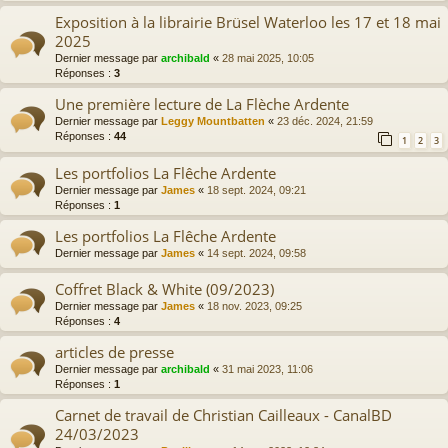
Exposition à la librairie Brüsel Waterloo les 17 et 18 mai
2025
Dernier message par
archibald
«
28 mai 2025, 10:05
Réponses :
3
Une première lecture de La Flèche Ardente
Dernier message par
Leggy Mountbatten
«
23 déc. 2024, 21:59
Réponses :
44
1
2
3
Les portfolios La Flêche Ardente
Dernier message par
James
«
18 sept. 2024, 09:21
Réponses :
1
Les portfolios La Flêche Ardente
Dernier message par
James
«
14 sept. 2024, 09:58
Coffret Black & White (09/2023)
Dernier message par
James
«
18 nov. 2023, 09:25
Réponses :
4
articles de presse
Dernier message par
archibald
«
31 mai 2023, 11:06
Réponses :
1
Carnet de travail de Christian Cailleaux - CanalBD
24/03/2023