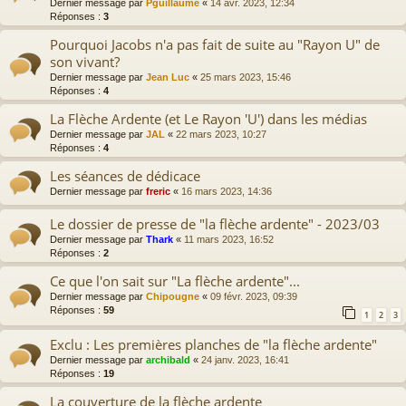
Dernier message par
Pguillaume
«
14 avr. 2023, 12:34
Réponses :
3
Pourquoi Jacobs n'a pas fait de suite au "Rayon U" de
son vivant?
Dernier message par
Jean Luc
«
25 mars 2023, 15:46
Réponses :
4
La Flèche Ardente (et Le Rayon 'U') dans les médias
Dernier message par
JAL
«
22 mars 2023, 10:27
Réponses :
4
Les séances de dédicace
Dernier message par
freric
«
16 mars 2023, 14:36
Le dossier de presse de "la flèche ardente" - 2023/03
Dernier message par
Thark
«
11 mars 2023, 16:52
Réponses :
2
Ce que l'on sait sur "La flèche ardente"...
Dernier message par
Chipougne
«
09 févr. 2023, 09:39
Réponses :
59
1
2
3
Exclu : Les premières planches de "la flèche ardente"
Dernier message par
archibald
«
24 janv. 2023, 16:41
Réponses :
19
La couverture de la flèche ardente