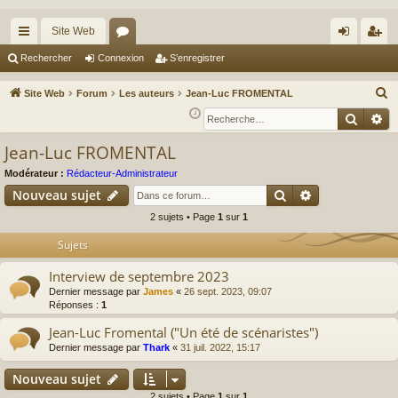
Site Web
cc
or
on
’e
Rechercher
Connexion
S’enregistrer
ès
u
ne
nr
R
Site Web
Forum
Les auteurs
Jean-Luc FROMENTAL
ra
m
xi
eg
e
Reche
Re
c
pi
s
on
ist
Jean-Luc FROMENTAL
h
de
re
e
Modérateur :
Rédacteur-Administrateur
r
r
Rechercher
Recherche av
Nouveau sujet
c
2 sujets • Page
1
sur
1
h
Sujets
e
r
Interview de septembre 2023
Dernier message par
James
«
26 sept. 2023, 09:07
Réponses :
1
Jean-Luc Fromental ("Un été de scénaristes")
Dernier message par
Thark
«
31 juil. 2022, 15:17
Nouveau sujet
2 sujets • Page
1
sur
1