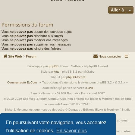
Aller à
Permissions du forum
Vous
ne pouvez pas
poster de nouveaux sujets
Vous
ne pouvez pas
répondre aux sujets
Vous
ne pouvez pas
modifier vos messages
Vous
ne pouvez pas
supprimer vos messages
Vous
ne pouvez pas
joindre des fichiers
Site Web
Forum
Nous contacter
Développé par
phpBB
® Forum Software © phpBB Limited
Style par
Arty
- phpBB 3.2 par MrGaby
Traduit par
phpBB-fr.com
Communauté EzCom
: « Traductions d'extensions & styles pour phpBB 3.2.x & 3.3.x »
Forum hébergé par les services d’
OVH
2 rue Kellermann - 59100 Roubaix - France - tél 1007
© 2010-2020 Site Web & forum Centaur Club non-officiels sur Blake & Mortimer, mis en ligne
le mercredi 4 aout 2010 à 22h10
Blake & Mortimer est une marque deposée © Dargaud / Editions Blake & Mortimer / Studio
Jacobs
Toutes les images incluses dans ces pages sont la propriété exclusive de leurs auteurs,
En poursuivant votre navigation, vous acceptez
ayant droits et/ou éditeurs.
l’utilisation de cookies.
En savoir plus
Elles ne sont ici qu'à titre de référence ou d'illustration. Si les propriétaires le désirent, elles