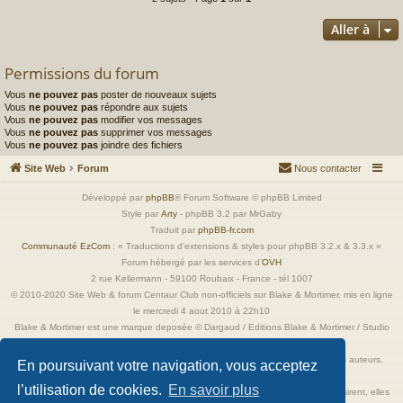
Aller à
Permissions du forum
Vous
ne pouvez pas
poster de nouveaux sujets
Vous
ne pouvez pas
répondre aux sujets
Vous
ne pouvez pas
modifier vos messages
Vous
ne pouvez pas
supprimer vos messages
Vous
ne pouvez pas
joindre des fichiers
Site Web
Forum
Nous contacter
Développé par
phpBB
® Forum Software © phpBB Limited
Style par
Arty
- phpBB 3.2 par MrGaby
Traduit par
phpBB-fr.com
Communauté EzCom
: « Traductions d'extensions & styles pour phpBB 3.2.x & 3.3.x »
Forum hébergé par les services d’
OVH
2 rue Kellermann - 59100 Roubaix - France - tél 1007
© 2010-2020 Site Web & forum Centaur Club non-officiels sur Blake & Mortimer, mis en ligne
le mercredi 4 aout 2010 à 22h10
Blake & Mortimer est une marque deposée © Dargaud / Editions Blake & Mortimer / Studio
Jacobs
Toutes les images incluses dans ces pages sont la propriété exclusive de leurs auteurs,
En poursuivant votre navigation, vous acceptez
ayant droits et/ou éditeurs.
l’utilisation de cookies.
En savoir plus
Elles ne sont ici qu'à titre de référence ou d'illustration. Si les propriétaires le désirent, elles