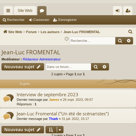
Site Web
cc
or
on
’e
Rechercher
Connexion
S’enregistrer
ès
u
ne
nr
R
Site Web
Forum
Les auteurs
Jean-Luc FROMENTAL
ra
m
xi
eg
e
Reche
Re
c
pi
s
on
ist
Jean-Luc FROMENTAL
h
de
re
e
Modérateur :
Rédacteur-Administrateur
r
r
Rechercher
Recherche av
Nouveau sujet
c
2 sujets • Page
1
sur
1
h
Sujets
e
r
Interview de septembre 2023
Dernier message par
James
«
26 sept. 2023, 09:07
Réponses :
1
Jean-Luc Fromental ("Un été de scénaristes")
Dernier message par
Thark
«
31 juil. 2022, 15:17
Nouveau sujet
2 sujets • Page
1
sur
1