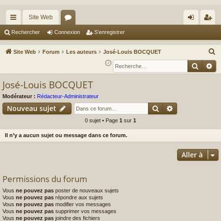
Site Web
cc
or
on
’e
Rechercher
Connexion
S’enregistrer
ès
u
ne
nr
R
Site Web
Forum
Les auteurs
José-Louis BOCQUET
ra
m
xi
eg
e
Reche
Re
c
pi
s
on
ist
José-Louis BOCQUET
h
de
re
e
Modérateur :
Rédacteur-Administrateur
r
r
Rechercher
Recherche av
Nouveau sujet
c
0 sujet • Page
1
sur
1
h
Il n’y a aucun sujet ou message dans ce forum.
e
r
Aller à
Permissions du forum
Vous
ne pouvez pas
poster de nouveaux sujets
Vous
ne pouvez pas
répondre aux sujets
Vous
ne pouvez pas
modifier vos messages
Vous
ne pouvez pas
supprimer vos messages
Vous
ne pouvez pas
joindre des fichiers