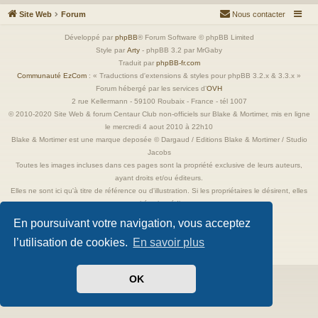
Site Web
Forum
Nous contacter
Développé par
phpBB
® Forum Software © phpBB Limited
Style par
Arty
- phpBB 3.2 par MrGaby
Traduit par
phpBB-fr.com
Communauté EzCom
: « Traductions d'extensions & styles pour phpBB 3.2.x & 3.3.x »
Forum hébergé par les services d’
OVH
2 rue Kellermann - 59100 Roubaix - France - tél 1007
© 2010-2020 Site Web & forum Centaur Club non-officiels sur Blake & Mortimer, mis en ligne
le mercredi 4 aout 2010 à 22h10
Blake & Mortimer est une marque deposée © Dargaud / Editions Blake & Mortimer / Studio
Jacobs
Toutes les images incluses dans ces pages sont la propriété exclusive de leurs auteurs,
ayant droits et/ou éditeurs.
Elles ne sont ici qu'à titre de référence ou d'illustration. Si les propriétaires le désirent, elles
seront retirées immédiatement.
En poursuivant votre navigation, vous acceptez
l’utilisation de cookies.
En savoir plus
Confidentialité
|
Conditions
OK