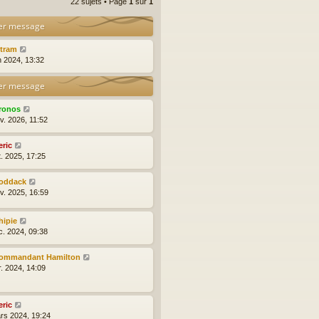
22 sujets • Page
1
sur
1
er message
ytram
n 2024, 13:32
er message
ronos
v. 2026, 11:52
eric
t. 2025, 17:25
oddack
nv. 2025, 16:59
hipie
c. 2024, 09:38
ommandant Hamilton
r. 2024, 14:09
eric
rs 2024, 19:24