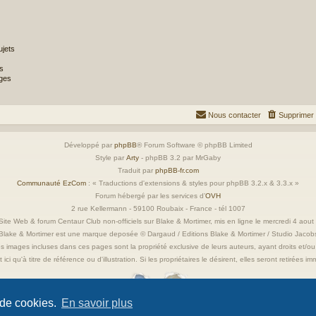
jets
s
ges
Nous contacter
Supprimer 
Développé par
phpBB
® Forum Software © phpBB Limited
Style par
Arty
- phpBB 3.2 par MrGaby
Traduit par
phpBB-fr.com
Communauté EzCom
: « Traductions d'extensions & styles pour phpBB 3.2.x & 3.3.x »
Forum hébergé par les services d’
OVH
2 rue Kellermann - 59100 Roubaix - France - tél 1007
ite Web & forum Centaur Club non-officiels sur Blake & Mortimer, mis en ligne le mercredi 4 aou
Blake & Mortimer est une marque deposée © Dargaud / Editions Blake & Mortimer / Studio Jacob
s images incluses dans ces pages sont la propriété exclusive de leurs auteurs, ayant droits et/ou
 ici qu'à titre de référence ou d'illustration. Si les propriétaires le désirent, elles seront retirées 
 de cookies.
En savoir plus
Confidentialité
|
Conditions