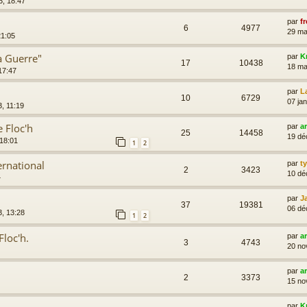
3, 18:47
par
fr
6
4977
29 ma
21:05
la Guerre"
par
K
17
10438
18 ma
17:47
par
L
10
6729
07 ja
3, 11:19
e Floc'h
par
a
25
14458
19 dé
 18:01
1
2
ternational
par
t
2
3423
10 dé
4
par
J
37
19381
06 dé
3, 13:28
1
2
Floc'h.
par
a
3
4743
20 no
par
a
2
3373
15 no
par
K