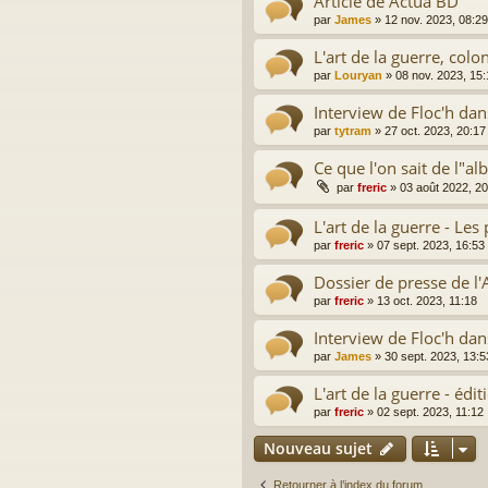
Article de Actua BD
par
James
»
12 nov. 2023, 08:29
L'art de la guerre, colo
par
Louryan
»
08 nov. 2023, 15:
Interview de Floc'h dan
par
tytram
»
27 oct. 2023, 20:17
Ce que l'on sait de l"a
par
freric
»
03 août 2022, 20
L'art de la guerre - Le
par
freric
»
07 sept. 2023, 16:53
Dossier de presse de l'
par
freric
»
13 oct. 2023, 11:18
Interview de Floc'h da
par
James
»
30 sept. 2023, 13:5
L'art de la guerre - édi
par
freric
»
02 sept. 2023, 11:12
Nouveau sujet
Retourner à l’index du forum