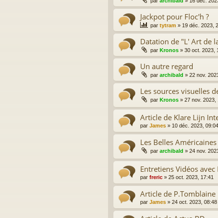
par
archibald
»
16 déc. 202
Jackpot pour Floc'h ?
par
tytram
»
19 déc. 2023, 
Datation de "L' Art de 
par
Kronos
»
30 oct. 2023, 
Un autre regard
par
archibald
»
22 nov. 202
Les sources visuelles d
par
Kronos
»
27 nov. 2023,
Article de Klare Lijn In
par
James
»
10 déc. 2023, 09:0
Les Belles Américaines
par
archibald
»
24 nov. 202
Entretiens Vidéos avec 
par
freric
»
25 oct. 2023, 17:41
Article de P.Tomblaine
par
James
»
24 oct. 2023, 08:48