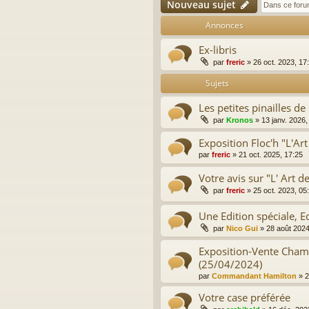
Nouveau sujet
Annonces
Ex-libris
par
freric
»
26 oct. 2023, 17
Sujets
Les petites pinailles de
par
Kronos
»
13 janv. 2026,
Exposition Floc'h "L'Art
par
freric
»
21 oct. 2025, 17:25
Votre avis sur "L' Art d
par
freric
»
25 oct. 2023, 05
Une Edition spéciale, 
par
Nico Gui
»
28 août 2024
Exposition-Vente Champ
(25/04/2024)
par
Commandant Hamilton
»
2
Votre case préférée