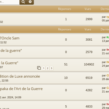
Rechercher
Recherche avancée
Réponses
Vues
Derni
par
t
1
2999
05 jui
:32
Réponses
Vues
Derni
 l'Oncle Sam
par
K
0
3081
13 jan
 11:52
 de la guerre"
par
fr
0
2579
21 oc
e la Guerre"
par
H
51
104902
24 ja
:07
1
2
3
Edition de Luxe annoncée
par
C
10
6519
28 dé
, 22:55
aka de l'Art de la Guerre
par
C
0
4282
21 av
1 avr. 2024, 14:09
par
fr
5
4833
29 ma