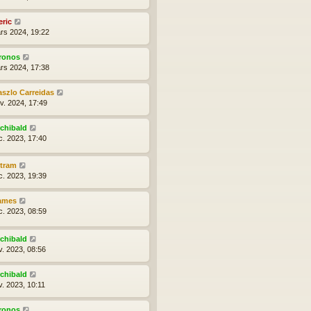
eric
rs 2024, 19:22
ronos
rs 2024, 17:38
aszlo Carreidas
nv. 2024, 17:49
rchibald
c. 2023, 17:40
ytram
c. 2023, 19:39
ames
c. 2023, 08:59
rchibald
v. 2023, 08:56
rchibald
v. 2023, 10:11
ronos