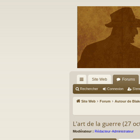
Site Web
Forums
cc
Rechercher
Connexion
S’enr
ès
Site Web
Forum
Autour de Blake
ra
pi
L'art de la guerre (27 o
de
Modérateur :
Rédacteur-Administrateur