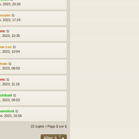
v. 2023, 20:26
ouryan
v. 2023, 17:24
eric
t. 2023, 10:35
ean Luc
t. 2023, 10:04
ytram
t. 2023, 08:50
eric
t. 2023, 11:18
rchibald
t. 2023, 09:02
hamelord
pt. 2023, 16:56
22 sujets • Page
1
sur
1
Aller à