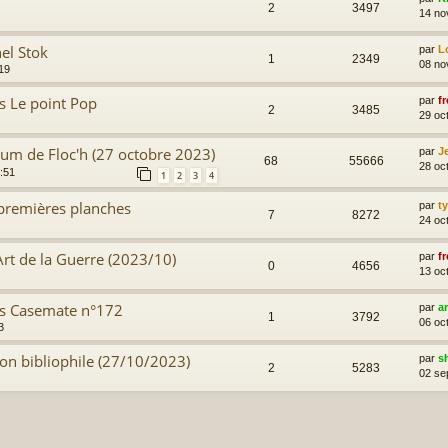
2
3497
14 no
nel Stok
par
L
1
2349
08 no
19
s Le point Pop
par
fr
2
3485
29 oc
lbum de Floc'h (27 octobre 2023)
par
J
68
55666
28 oc
:51
1
2
3
4
s premières planches
par
t
7
8272
24 oc
Art de la Guerre (2023/10)
par
fr
0
4656
13 oc
ns Casemate n°172
par
a
1
3792
06 oc
3
tion bibliophile (27/10/2023)
par
s
2
5283
02 se