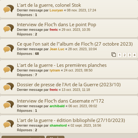
L'art de la guerre, colonel Stok
Dernier message par
Louryan
«
08 nov. 2023, 17:24
Réponses :
1
Interview de Floc'h dans Le point Pop
Dernier message par
freric
«
29 oct. 2023, 10:35
Réponses :
2
Ce que l'on sait de l"album de Floc'h (27 octobre 2023)
Dernier message par
Jean Luc
«
28 oct. 2023, 10:04
Réponses :
68
1
2
3
4
L'art de la guerre - Les premières planches
Dernier message par
tytram
«
24 oct. 2023, 08:50
Réponses :
7
Dossier de presse de l'Art de la Guerre (2023/10)
Dernier message par
freric
«
13 oct. 2023, 11:18
Interview de Floc'h dans Casemate n°172
Dernier message par
archibald
«
06 oct. 2023, 09:02
Réponses :
1
L'art de la guerre - édition bibliophile (27/10/2023)
Dernier message par
shamelord
«
02 sept. 2023, 16:56
Réponses :
2