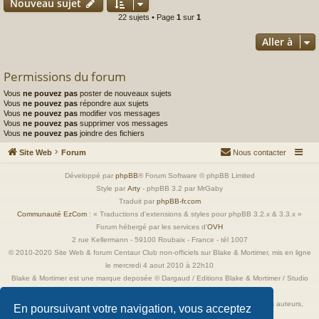
Nouveau sujet
22 sujets • Page
1
sur
1
Aller à
Permissions du forum
Vous
ne pouvez pas
poster de nouveaux sujets
Vous
ne pouvez pas
répondre aux sujets
Vous
ne pouvez pas
modifier vos messages
Vous
ne pouvez pas
supprimer vos messages
Vous
ne pouvez pas
joindre des fichiers
Site Web
Forum
Nous contacter
Développé par
phpBB
® Forum Software © phpBB Limited
Style par
Arty
- phpBB 3.2 par MrGaby
Traduit par
phpBB-fr.com
Communauté EzCom
: « Traductions d'extensions & styles pour phpBB 3.2.x & 3.3.x »
Forum hébergé par les services d’
OVH
2 rue Kellermann - 59100 Roubaix - France - tél 1007
© 2010-2020 Site Web & forum Centaur Club non-officiels sur Blake & Mortimer, mis en ligne
le mercredi 4 aout 2010 à 22h10
Blake & Mortimer est une marque deposée © Dargaud / Editions Blake & Mortimer / Studio
Jacobs
Toutes les images incluses dans ces pages sont la propriété exclusive de leurs auteurs,
En poursuivant votre navigation, vous acceptez
ayant droits et/ou éditeurs.