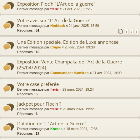
Exposition Floc'h "L'Art de la guerre"
Dernier message par
freric
«
21 oct. 2025, 17:25
Votre avis sur "L' Art de la Guerre"
Dernier message par
Hoddack
«
24 janv. 2025, 16:59
Réponses :
51
1
2
3
Une Edition spéciale, Edition de Luxe annoncée
Dernier message par
Chipie
«
28 déc. 2024, 09:38
Réponses :
10
Exposition-Vente Champaka de l'Art de la Guerre
(25/04/2024)
Dernier message par
Commandant Hamilton
«
21 avr. 2024, 14:09
Votre case préférée
Dernier message par
freric
«
29 mars 2024, 19:24
Réponses :
5
Jackpot pour Floc'h ?
Dernier message par
freric
«
29 mars 2024, 19:22
Réponses :
6
Datation de "L' Art de la Guerre"
Dernier message par
Kronos
«
18 mars 2024, 17:38
Réponses :
17