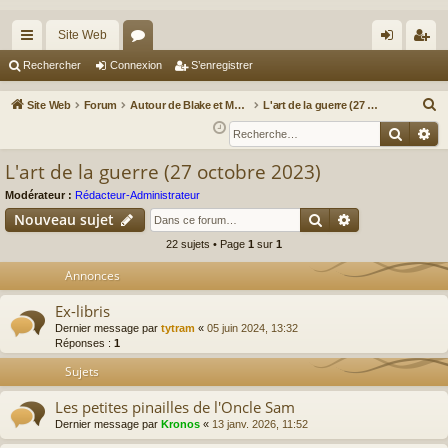
Site Web
cc
or
on
’e
Rechercher
Connexion
S’enregistrer
ès
u
ne
nr
R
Site Web
Forum
Autour de Blake et Mortimer : Le nouveau chapitre / Un autre regard sur Blake et Mortimer
L'art de la guerre (27 octobre 2023)
ra
m
xi
eg
e
Reche
Re
c
pi
s
on
ist
L'art de la guerre (27 octobre 2023)
h
de
re
e
Modérateur :
Rédacteur-Administrateur
r
r
Rechercher
Recherche av
Nouveau sujet
c
22 sujets • Page
1
sur
1
h
Annonces
e
r
Ex-libris
Dernier message par
tytram
«
05 juin 2024, 13:32
Réponses :
1
Sujets
Les petites pinailles de l'Oncle Sam
Dernier message par
Kronos
«
13 janv. 2026, 11:52