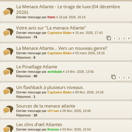
La Menace Atlante - Le tirage de luxe (04 décembre
2026)
Dernier message par
freric
«
16 juil. 2026, 16:14
Votre avis sur "La menace Atlante"
Dernier message par
Capitaine Blake
«
15 avr. 2026, 17:43
Réponses :
74
1
2
3
4
La Menace Atlante... Vers un nouveau genre?
Dernier message par
Capitaine Blake
«
03 mars 2026, 19:18
Réponses :
6
Le Pinaillage Atlante
Dernier message par
archibald
«
14 févr. 2026, 13:56
Réponses :
40
1
2
3
Un flashback à plusieurs niveaux.
Dernier message par
Capitaine Blake
«
09 févr. 2026, 14:18
Réponses :
1
Sources de la menace atlante
Dernier message par
olY-san
«
05 févr. 2026, 14:06
Réponses :
10
Les clins d'œil Atlantes
Dernier message par
Kronos
«
03 févr. 2026, 15:54