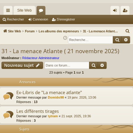
Site Web
cc
or
on
’e
Rechercher
Connexion
S’enregistrer
ès
u
ne
nr
R
Site Web
Forum
Les albums des repreneurs
31 - La menace Atlante ( 21 novembre 2025)
ra
m
xi
eg
e
Reche
Re
c
pi
s
on
ist
31 - La menace Atlante ( 21 novembre 2025)
h
de
re
e
Modérateur :
Rédacteur-Administrateur
r
r
Rechercher
Recherche av
Nouveau sujet
c
23 sujets • Page
1
sur
1
h
Annonces
e
r
Ex-Libris de "La menace atlante"
Dernier message par
Domido98
«
19 janv. 2026, 13:06
Réponses :
13
Les différents tirages
Dernier message par
tytram
«
21 sept. 2025, 19:36
Réponses :
3
Sujets