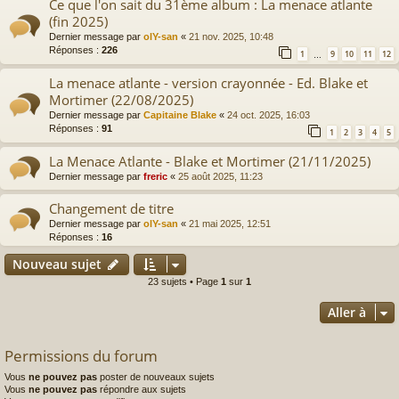
Ce que l'on sait du 31ème album : La menace atlante
(fin 2025)
Dernier message par
olY-san
«
21 nov. 2025, 10:48
Réponses :
226
1
9
10
11
12
…
La menace atlante - version crayonnée - Ed. Blake et
Mortimer (22/08/2025)
Dernier message par
Capitaine Blake
«
24 oct. 2025, 16:03
Réponses :
91
1
2
3
4
5
La Menace Atlante - Blake et Mortimer (21/11/2025)
Dernier message par
freric
«
25 août 2025, 11:23
Changement de titre
Dernier message par
olY-san
«
21 mai 2025, 12:51
Réponses :
16
Nouveau sujet
23 sujets • Page
1
sur
1
Aller à
Permissions du forum
Vous
ne pouvez pas
poster de nouveaux sujets
Vous
ne pouvez pas
répondre aux sujets