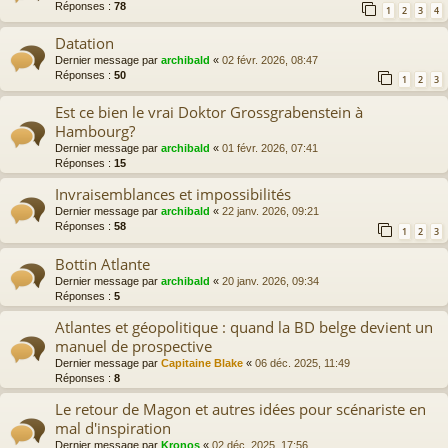
Réponses :
78
1
2
3
4
Datation
Dernier message par
archibald
«
02 févr. 2026, 08:47
Réponses :
50
1
2
3
Est ce bien le vrai Doktor Grossgrabenstein à
Hambourg?
Dernier message par
archibald
«
01 févr. 2026, 07:41
Réponses :
15
Invraisemblances et impossibilités
Dernier message par
archibald
«
22 janv. 2026, 09:21
Réponses :
58
1
2
3
Bottin Atlante
Dernier message par
archibald
«
20 janv. 2026, 09:34
Réponses :
5
Atlantes et géopolitique : quand la BD belge devient un
manuel de prospective
Dernier message par
Capitaine Blake
«
06 déc. 2025, 11:49
Réponses :
8
Le retour de Magon et autres idées pour scénariste en
mal d'inspiration
Dernier message par
Kronos
«
02 déc. 2025, 17:56