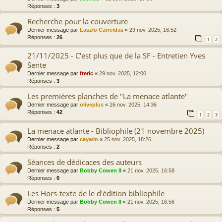
Réponses :
3
Recherche pour la couverture
Dernier message par
Laszlo Carreidas
«
29 nov. 2025, 16:52
Réponses :
26
1
2
21/11/2025 - C'est plus que de la SF - Entretien Yves
Sente
Dernier message par
freric
«
29 nov. 2025, 12:00
Réponses :
3
Les premières planches de "La menace atlante"
Dernier message par
oliveplus
«
26 nov. 2025, 14:36
Réponses :
42
1
2
3
La menace atlante - Bibliophile (21 novembre 2025)
Dernier message par
caywin
«
25 nov. 2025, 18:26
Réponses :
2
Séances de dédicaces des auteurs
Dernier message par
Bobby Cowen II
«
21 nov. 2025, 16:58
Réponses :
6
Les Hors-texte de le d'édition bibliophile
Dernier message par
Bobby Cowen II
«
21 nov. 2025, 16:56
Réponses :
5