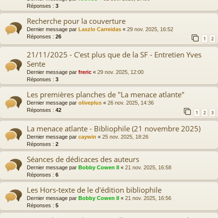
Réponses :
3
Recherche pour la couverture
Dernier message par
Laszlo Carreidas
«
29 nov. 2025, 16:52
Réponses :
26
1
2
21/11/2025 - C'est plus que de la SF - Entretien Yves
Sente
Dernier message par
freric
«
29 nov. 2025, 12:00
Réponses :
3
Les premières planches de "La menace atlante"
Dernier message par
oliveplus
«
26 nov. 2025, 14:36
Réponses :
42
1
2
3
La menace atlante - Bibliophile (21 novembre 2025)
Dernier message par
caywin
«
25 nov. 2025, 18:26
Réponses :
2
Séances de dédicaces des auteurs
Dernier message par
Bobby Cowen II
«
21 nov. 2025, 16:58
Réponses :
6
Les Hors-texte de le d'édition bibliophile
Dernier message par
Bobby Cowen II
«
21 nov. 2025, 16:56
Réponses :
5