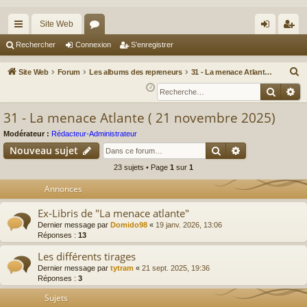
Site Web
cc
or
on
’e
Rechercher
Connexion
S’enregistrer
ès
u
ne
nr
R
Site Web
Forum
Les albums des repreneurs
31 - La menace Atlante ( 21 novembre 2025)
ra
m
xi
eg
e
Reche
Re
c
pi
s
on
ist
31 - La menace Atlante ( 21 novembre 2025)
h
de
re
e
Modérateur :
Rédacteur-Administrateur
r
r
Rechercher
Recherche av
Nouveau sujet
c
23 sujets • Page
1
sur
1
h
Annonces
e
r
Ex-Libris de "La menace atlante"
Dernier message par
Domido98
«
19 janv. 2026, 13:06
Réponses :
13
Les différents tirages
Dernier message par
tytram
«
21 sept. 2025, 19:36
Réponses :
3
Sujets