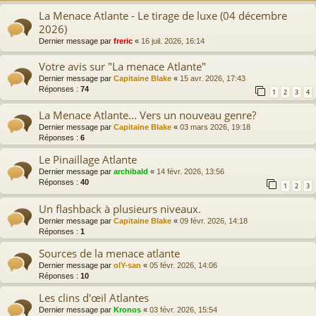
La Menace Atlante - Le tirage de luxe (04 décembre
2026)
Dernier message par
freric
«
16 juil. 2026, 16:14
Votre avis sur "La menace Atlante"
Dernier message par
Capitaine Blake
«
15 avr. 2026, 17:43
Réponses :
74
1
2
3
4
La Menace Atlante... Vers un nouveau genre?
Dernier message par
Capitaine Blake
«
03 mars 2026, 19:18
Réponses :
6
Le Pinaillage Atlante
Dernier message par
archibald
«
14 févr. 2026, 13:56
Réponses :
40
1
2
3
Un flashback à plusieurs niveaux.
Dernier message par
Capitaine Blake
«
09 févr. 2026, 14:18
Réponses :
1
Sources de la menace atlante
Dernier message par
olY-san
«
05 févr. 2026, 14:06
Réponses :
10
Les clins d'œil Atlantes
Dernier message par
Kronos
«
03 févr. 2026, 15:54