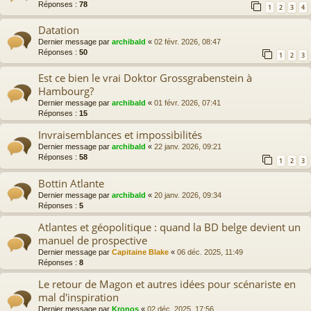
Réponses :
78
1
2
3
4
Datation
Dernier message par
archibald
«
02 févr. 2026, 08:47
Réponses :
50
1
2
3
Est ce bien le vrai Doktor Grossgrabenstein à
Hambourg?
Dernier message par
archibald
«
01 févr. 2026, 07:41
Réponses :
15
Invraisemblances et impossibilités
Dernier message par
archibald
«
22 janv. 2026, 09:21
Réponses :
58
1
2
3
Bottin Atlante
Dernier message par
archibald
«
20 janv. 2026, 09:34
Réponses :
5
Atlantes et géopolitique : quand la BD belge devient un
manuel de prospective
Dernier message par
Capitaine Blake
«
06 déc. 2025, 11:49
Réponses :
8
Le retour de Magon et autres idées pour scénariste en
mal d'inspiration
Dernier message par
Kronos
«
02 déc. 2025, 17:56