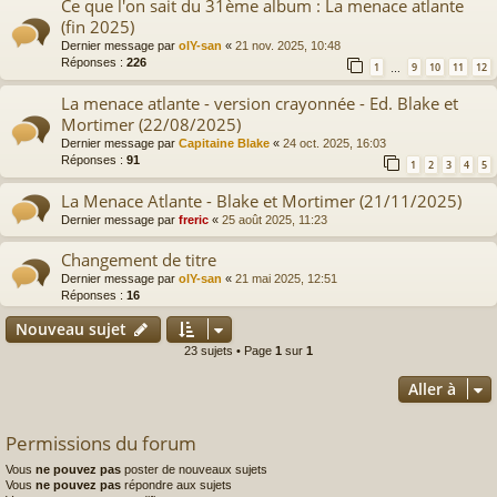
Ce que l'on sait du 31ème album : La menace atlante
(fin 2025)
Dernier message par
olY-san
«
21 nov. 2025, 10:48
Réponses :
226
1
9
10
11
12
…
La menace atlante - version crayonnée - Ed. Blake et
Mortimer (22/08/2025)
Dernier message par
Capitaine Blake
«
24 oct. 2025, 16:03
Réponses :
91
1
2
3
4
5
La Menace Atlante - Blake et Mortimer (21/11/2025)
Dernier message par
freric
«
25 août 2025, 11:23
Changement de titre
Dernier message par
olY-san
«
21 mai 2025, 12:51
Réponses :
16
Nouveau sujet
23 sujets • Page
1
sur
1
Aller à
Permissions du forum
Vous
ne pouvez pas
poster de nouveaux sujets
Vous
ne pouvez pas
répondre aux sujets