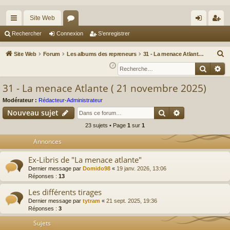
Site Web
cc
or
on
’e
Rechercher
Connexion
S’enregistrer
ès
u
ne
nr
R
Site Web
Forum
Les albums des repreneurs
31 - La menace Atlante ( 21 novembre 2025)
ra
m
xi
eg
e
Reche
Re
c
pi
s
on
ist
31 - La menace Atlante ( 21 novembre 2025)
h
de
re
e
Modérateur :
Rédacteur-Administrateur
r
r
Rechercher
Recherche av
Nouveau sujet
c
23 sujets • Page
1
sur
1
h
Annonces
e
r
Ex-Libris de "La menace atlante"
Dernier message par
Domido98
«
19 janv. 2026, 13:06
Réponses :
13
Les différents tirages
Dernier message par
tytram
«
21 sept. 2025, 19:36
Réponses :
3
Sujets