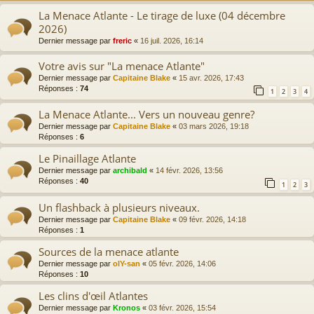
La Menace Atlante - Le tirage de luxe (04 décembre
2026)
Dernier message par
freric
«
16 juil. 2026, 16:14
Votre avis sur "La menace Atlante"
Dernier message par
Capitaine Blake
«
15 avr. 2026, 17:43
Réponses :
74
1
2
3
4
La Menace Atlante... Vers un nouveau genre?
Dernier message par
Capitaine Blake
«
03 mars 2026, 19:18
Réponses :
6
Le Pinaillage Atlante
Dernier message par
archibald
«
14 févr. 2026, 13:56
Réponses :
40
1
2
3
Un flashback à plusieurs niveaux.
Dernier message par
Capitaine Blake
«
09 févr. 2026, 14:18
Réponses :
1
Sources de la menace atlante
Dernier message par
olY-san
«
05 févr. 2026, 14:06
Réponses :
10
Les clins d'œil Atlantes
Dernier message par
Kronos
«
03 févr. 2026, 15:54