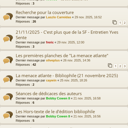
Réponses :
3
Recherche pour la couverture
Dernier message par
Laszlo Carreidas
«
29 nov. 2025, 16:52
Réponses :
26
1
2
21/11/2025 - C'est plus que de la SF - Entretien Yves
Sente
Dernier message par
freric
«
29 nov. 2025, 12:00
Réponses :
3
Les premières planches de "La menace atlante"
Dernier message par
oliveplus
«
26 nov. 2025, 14:36
Réponses :
42
1
2
3
La menace atlante - Bibliophile (21 novembre 2025)
Dernier message par
caywin
«
25 nov. 2025, 18:26
Réponses :
2
Séances de dédicaces des auteurs
Dernier message par
Bobby Cowen II
«
21 nov. 2025, 16:58
Réponses :
6
Les Hors-texte de le d'édition bibliophile
Dernier message par
Bobby Cowen II
«
21 nov. 2025, 16:56
Réponses :
5