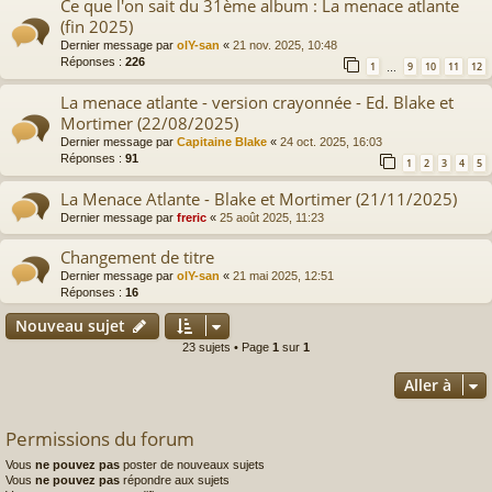
Ce que l'on sait du 31ème album : La menace atlante
(fin 2025)
Dernier message par
olY-san
«
21 nov. 2025, 10:48
Réponses :
226
1
9
10
11
12
…
La menace atlante - version crayonnée - Ed. Blake et
Mortimer (22/08/2025)
Dernier message par
Capitaine Blake
«
24 oct. 2025, 16:03
Réponses :
91
1
2
3
4
5
La Menace Atlante - Blake et Mortimer (21/11/2025)
Dernier message par
freric
«
25 août 2025, 11:23
Changement de titre
Dernier message par
olY-san
«
21 mai 2025, 12:51
Réponses :
16
Nouveau sujet
23 sujets • Page
1
sur
1
Aller à
Permissions du forum
Vous
ne pouvez pas
poster de nouveaux sujets
Vous
ne pouvez pas
répondre aux sujets