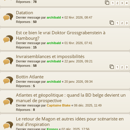
Réponses :
78
1
2
3
4
Datation
Dernier message par
archibald
«
02 févr. 2026, 08:47
Réponses :
50
1
2
3
Est ce bien le vrai Doktor Grossgrabenstein à
Hambourg?
Dernier message par
archibald
«
01 févr. 2026, 07:41
Réponses :
15
Invraisemblances et impossibilités
Dernier message par
archibald
«
22 janv. 2026, 09:21
Réponses :
58
1
2
3
Bottin Atlante
Dernier message par
archibald
«
20 janv. 2026, 09:34
Réponses :
5
Atlantes et géopolitique : quand la BD belge devient un
manuel de prospective
Dernier message par
Capitaine Blake
«
06 déc. 2025, 11:49
Réponses :
8
Le retour de Magon et autres idées pour scénariste en
mal d'inspiration
Dernier message par
Kronos
«
02 déc. 2025, 17:56