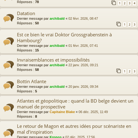
Réponses :
78
1
2
3
4
Datation
Dernier message par
archibald
«
02 févr. 2026, 08:47
Réponses :
50
1
2
3
Est ce bien le vrai Doktor Grossgrabenstein à
Hambourg?
Dernier message par
archibald
«
01 févr. 2026, 07:41
Réponses :
15
Invraisemblances et impossibilités
Dernier message par
archibald
«
22 janv. 2026, 09:21
Réponses :
58
1
2
3
Bottin Atlante
Dernier message par
archibald
«
20 janv. 2026, 09:34
Réponses :
5
Atlantes et géopolitique : quand la BD belge devient un
manuel de prospective
Dernier message par
Capitaine Blake
«
06 déc. 2025, 11:49
Réponses :
8
Le retour de Magon et autres idées pour scénariste en
mal d'inspiration
Dernier message par
Kronos
«
02 déc. 2025, 17:56