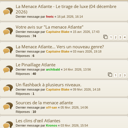
La Menace Atlante - Le tirage de luxe (04 décembre
2026)
Dernier message par
freric
«
16 juil. 2026, 16:14
Votre avis sur "La menace Atlante"
Dernier message par
Capitaine Blake
«
15 avr. 2026, 17:43
Réponses :
74
1
2
3
4
La Menace Atlante... Vers un nouveau genre?
Dernier message par
Capitaine Blake
«
03 mars 2026, 19:18
Réponses :
6
Le Pinaillage Atlante
Dernier message par
archibald
«
14 févr. 2026, 13:56
Réponses :
40
1
2
3
Un flashback à plusieurs niveaux.
Dernier message par
Capitaine Blake
«
09 févr. 2026, 14:18
Réponses :
1
Sources de la menace atlante
Dernier message par
olY-san
«
05 févr. 2026, 14:06
Réponses :
10
Les clins d'œil Atlantes
Dernier message par
Kronos
«
03 févr. 2026, 15:54