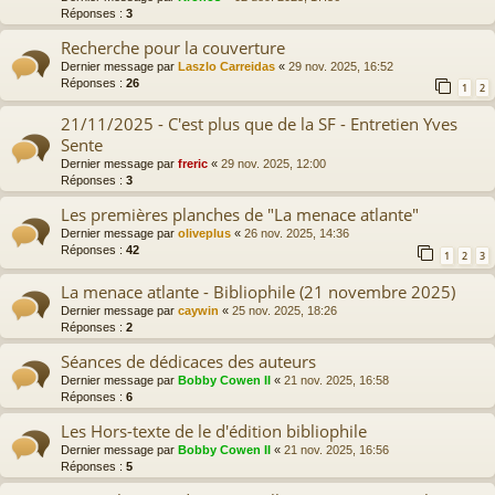
Réponses :
3
Recherche pour la couverture
Dernier message par
Laszlo Carreidas
«
29 nov. 2025, 16:52
Réponses :
26
1
2
21/11/2025 - C'est plus que de la SF - Entretien Yves
Sente
Dernier message par
freric
«
29 nov. 2025, 12:00
Réponses :
3
Les premières planches de "La menace atlante"
Dernier message par
oliveplus
«
26 nov. 2025, 14:36
Réponses :
42
1
2
3
La menace atlante - Bibliophile (21 novembre 2025)
Dernier message par
caywin
«
25 nov. 2025, 18:26
Réponses :
2
Séances de dédicaces des auteurs
Dernier message par
Bobby Cowen II
«
21 nov. 2025, 16:58
Réponses :
6
Les Hors-texte de le d'édition bibliophile
Dernier message par
Bobby Cowen II
«
21 nov. 2025, 16:56
Réponses :
5