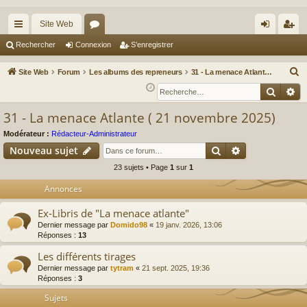
Site Web
cc
or
on
’e
Rechercher
Connexion
S’enregistrer
ès
u
ne
nr
R
Site Web
Forum
Les albums des repreneurs
31 - La menace Atlante ( 21 novembre 2025)
ra
m
xi
eg
e
Reche
Re
c
pi
s
on
ist
31 - La menace Atlante ( 21 novembre 2025)
h
de
re
e
Modérateur :
Rédacteur-Administrateur
r
r
Rechercher
Recherche av
Nouveau sujet
c
23 sujets • Page
1
sur
1
h
Annonces
e
r
Ex-Libris de "La menace atlante"
Dernier message par
Domido98
«
19 janv. 2026, 13:06
Réponses :
13
Les différents tirages
Dernier message par
tytram
«
21 sept. 2025, 19:36
Réponses :
3
Sujets