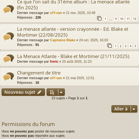
Ce que l'on sait du 31ème album : La menace atlante
(fin 2025)
Dernier message par
olY-san
«
21 nov. 2025, 10:48
Réponses :
226
1
9
10
11
12
…
La menace atlante - version crayonnée - Ed. Blake et
Mortimer (22/08/2025)
Dernier message par
Capitaine Blake
«
24 oct. 2025, 16:03
Réponses :
91
1
2
3
4
5
La Menace Atlante - Blake et Mortimer (21/11/2025)
Dernier message par
freric
«
25 août 2025, 11:23
Changement de titre
Dernier message par
olY-san
«
21 mai 2025, 12:51
Réponses :
16
Nouveau sujet
23 sujets • Page
1
sur
1
Aller à
Permissions du forum
Vous
ne pouvez pas
poster de nouveaux sujets
Vous
ne pouvez pas
répondre aux sujets