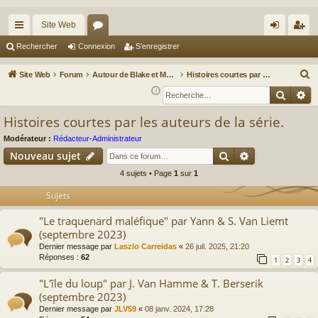
Site Web
cc
or
on
’e
Rechercher
Connexion
S’enregistrer
ès
u
ne
nr
R
Site Web
Forum
Autour de Blake et Mortimer : Le nouveau chapitre / Un autre regard sur Blake et Mortimer
Histoires courtes par les auteurs de la série.
ra
m
xi
eg
e
Reche
Re
c
pi
s
on
ist
Histoires courtes par les auteurs de la série.
h
de
re
e
Modérateur :
Rédacteur-Administrateur
r
r
Rechercher
Recherche av
Nouveau sujet
c
4 sujets • Page
1
sur
1
h
Sujets
e
r
"Le traquenard maléfique" par Yann & S. Van Liemt
(septembre 2023)
Dernier message par
Laszlo Carreidas
«
26 juil. 2025, 21:20
Réponses :
62
1
2
3
4
"L'île du loup" par J. Van Hamme & T. Berserik
(septembre 2023)
Dernier message par
JLV59
«
08 janv. 2024, 17:28