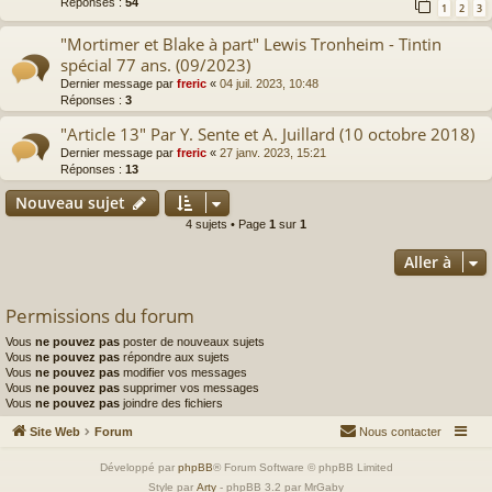
Réponses :
54
1
2
3
"Mortimer et Blake à part" Lewis Tronheim - Tintin
spécial 77 ans. (09/2023)
Dernier message par
freric
«
04 juil. 2023, 10:48
Réponses :
3
"Article 13" Par Y. Sente et A. Juillard (10 octobre 2018)
Dernier message par
freric
«
27 janv. 2023, 15:21
Réponses :
13
Nouveau sujet
4 sujets • Page
1
sur
1
Aller à
Permissions du forum
Vous
ne pouvez pas
poster de nouveaux sujets
Vous
ne pouvez pas
répondre aux sujets
Vous
ne pouvez pas
modifier vos messages
Vous
ne pouvez pas
supprimer vos messages
Vous
ne pouvez pas
joindre des fichiers
Site Web
Forum
Nous contacter
Développé par
phpBB
® Forum Software © phpBB Limited
Style par
Arty
- phpBB 3.2 par MrGaby