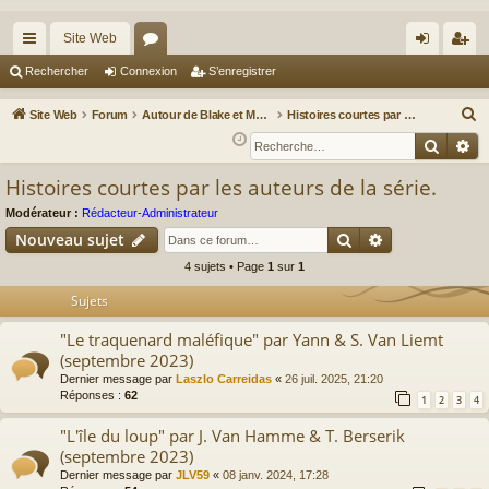
Site Web
cc
or
on
’e
Rechercher
Connexion
S’enregistrer
ès
u
ne
nr
R
Site Web
Forum
Autour de Blake et Mortimer : Le nouveau chapitre / Un autre regard sur Blake et Mortimer
Histoires courtes par les auteurs de la série.
ra
m
xi
eg
e
Reche
Re
c
pi
s
on
ist
Histoires courtes par les auteurs de la série.
h
de
re
e
Modérateur :
Rédacteur-Administrateur
r
r
Rechercher
Recherche av
Nouveau sujet
c
4 sujets • Page
1
sur
1
h
Sujets
e
r
"Le traquenard maléfique" par Yann & S. Van Liemt
(septembre 2023)
Dernier message par
Laszlo Carreidas
«
26 juil. 2025, 21:20
Réponses :
62
1
2
3
4
"L'île du loup" par J. Van Hamme & T. Berserik
(septembre 2023)
Dernier message par
JLV59
«
08 janv. 2024, 17:28