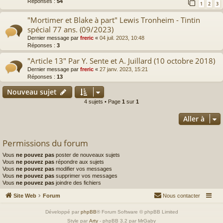
Réponses :
54
1
2
3
"Mortimer et Blake à part" Lewis Tronheim - Tintin
spécial 77 ans. (09/2023)
Dernier message par
freric
«
04 juil. 2023, 10:48
Réponses :
3
"Article 13" Par Y. Sente et A. Juillard (10 octobre 2018)
Dernier message par
freric
«
27 janv. 2023, 15:21
Réponses :
13
Nouveau sujet
4 sujets • Page
1
sur
1
Aller à
Permissions du forum
Vous
ne pouvez pas
poster de nouveaux sujets
Vous
ne pouvez pas
répondre aux sujets
Vous
ne pouvez pas
modifier vos messages
Vous
ne pouvez pas
supprimer vos messages
Vous
ne pouvez pas
joindre des fichiers
Site Web
Forum
Nous contacter
Développé par
phpBB
® Forum Software © phpBB Limited
Style par
Arty
- phpBB 3.2 par MrGaby