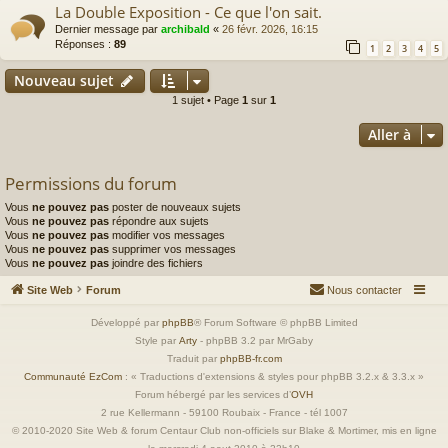
La Double Exposition - Ce que l'on sait.
Dernier message par
archibald
«
26 févr. 2026, 16:15
Réponses :
89
1
2
3
4
5
Nouveau sujet
1 sujet • Page
1
sur
1
Aller à
Permissions du forum
Vous
ne pouvez pas
poster de nouveaux sujets
Vous
ne pouvez pas
répondre aux sujets
Vous
ne pouvez pas
modifier vos messages
Vous
ne pouvez pas
supprimer vos messages
Vous
ne pouvez pas
joindre des fichiers
Site Web
Forum
Nous contacter
Développé par
phpBB
® Forum Software © phpBB Limited
Style par
Arty
- phpBB 3.2 par MrGaby
Traduit par
phpBB-fr.com
Communauté EzCom
: « Traductions d'extensions & styles pour phpBB 3.2.x & 3.3.x »
Forum hébergé par les services d’
OVH
2 rue Kellermann - 59100 Roubaix - France - tél 1007
© 2010-2020 Site Web & forum Centaur Club non-officiels sur Blake & Mortimer, mis en ligne