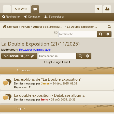
Site Web
cc
or
on
’e
Rechercher
Connexion
S’enregistrer
ès
u
ne
nr
R
Site Web
Forum
Autour de Blake et Mortimer : Le nouveau chapitre / Un autre regard sur Blake et Mortimer
La Double Exposition (21/11/2025)
ra
m
xi
eg
e
Reche
Re
c
pi
s
on
ist
La Double Exposition (21/11/2025)
h
de
re
e
Modérateur :
Rédacteur-Administrateur
r
r
Rechercher
Recherche av
Nouveau sujet
c
1 sujet • Page
1
sur
1
h
Annonces
e
r
Les ex-libris de "La Double Exposition"
Dernier message par
James
«
24 déc. 2025, 09:32
Réponses :
2
La double exposition - Database albums.
Dernier message par
freric
«
25 août 2025, 10:31
Sujets