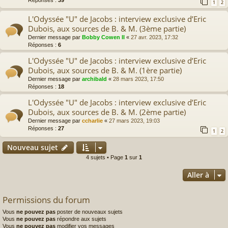
1
2
L'Odyssée "U" de Jacobs : interview exclusive d’Eric
Dubois, aux sources de B. & M. (3ème partie)
Dernier message par
Bobby Cowen II
«
27 avr. 2023, 17:32
Réponses :
6
L'Odyssée "U" de Jacobs : interview exclusive d’Eric
Dubois, aux sources de B. & M. (1ère partie)
Dernier message par
archibald
«
28 mars 2023, 17:50
Réponses :
18
L'Odyssée "U" de Jacobs : interview exclusive d’Eric
Dubois, aux sources de B. & M. (2ème partie)
Dernier message par
ccharlie
«
27 mars 2023, 19:03
Réponses :
27
1
2
Nouveau sujet
4 sujets • Page
1
sur
1
Aller à
Permissions du forum
Vous
ne pouvez pas
poster de nouveaux sujets
Vous
ne pouvez pas
répondre aux sujets
Vous
ne pouvez pas
modifier vos messages