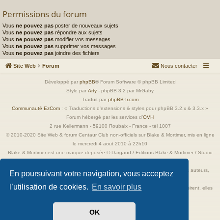
Permissions du forum
Vous
ne pouvez pas
poster de nouveaux sujets
Vous
ne pouvez pas
répondre aux sujets
Vous
ne pouvez pas
modifier vos messages
Vous
ne pouvez pas
supprimer vos messages
Vous
ne pouvez pas
joindre des fichiers
Site Web
Forum
Nous contacter
Développé par
phpBB
® Forum Software © phpBB Limited
Style par
Arty
- phpBB 3.2 par MrGaby
Traduit par
phpBB-fr.com
Communauté EzCom
: « Traductions d'extensions & styles pour phpBB 3.2.x & 3.3.x »
Forum hébergé par les services d’
OVH
2 rue Kellermann - 59100 Roubaix - France - tél 1007
© 2010-2020 Site Web & forum Centaur Club non-officiels sur Blake & Mortimer, mis en ligne
le mercredi 4 aout 2010 à 22h10
Blake & Mortimer est une marque deposée © Dargaud / Editions Blake & Mortimer / Studio
Jacobs
Toutes les images incluses dans ces pages sont la propriété exclusive de leurs auteurs,
En poursuivant votre navigation, vous acceptez
ayant droits et/ou éditeurs.
l’utilisation de cookies.
En savoir plus
Elles ne sont ici qu'à titre de référence ou d'illustration. Si les propriétaires le désirent, elles
seront retirées immédiatement.
OK