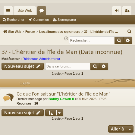
Site Web
cc
or
on
’e
Rechercher
Connexion
S’enregistrer
ès
u
ne
nr
R
Site Web
Forum
Les albums des repreneurs
3? - L'héritier de l'ïle de Man (Date inconnue)
ra
m
xi
eg
e
Reche
Re
c
pi
s
on
ist
3? - L'héritier de l'ïle de Man (Date inconnue)
h
de
re
e
Modérateur :
Rédacteur-Administrateur
r
r
Rechercher
Recherche av
Nouveau sujet
c
1 sujet • Page
1
sur
1
h
Sujets
e
r
Ce que l'on sait sur "L'héritier de l'île de Man"
Dernier message par
Bobby Cowen II
«
05 févr. 2026, 17:25
Réponses :
16
Nouveau sujet
1 sujet • Page
1
sur
1
Aller à