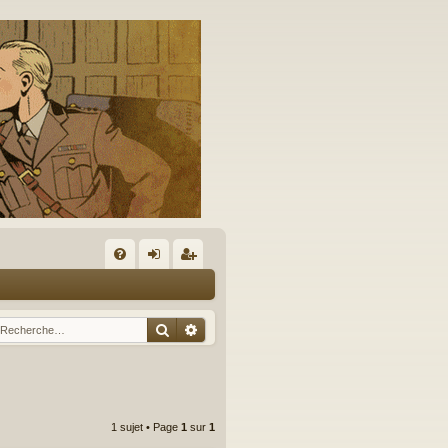
A
FA
on
’e
Q
ne
nr
Rechercher
Recherche avancée
xi
eg
on
ist
re
1 sujet • Page
1
sur
1
r