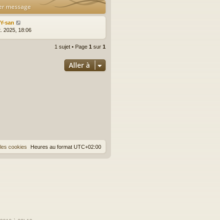
er message
lY-san
t. 2025, 18:06
1 sujet • Page
1
sur
1
Aller à
les cookies
Heures au format
UTC+02:00