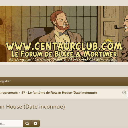
egistrer
 repreneurs
3? - Le fantôme de Rowan House (Date inconnue)
an House (Date inconnue)
Rechercher
Recherche avancée