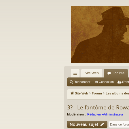
Site Web
Forums
cc
Rechercher
Connexion
S’enr
ès
Site Web
Forum
Les albums des
ra
3? - Le fantôme de Row
pi
Modérateur :
Rédacteur-Administrateur
de
Nouveau sujet