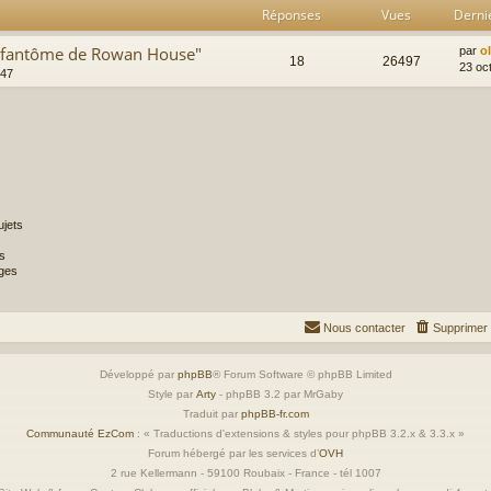
Réponses
Vues
Derni
Le fantôme de Rowan House"
par
o
18
26497
23 oc
:47
jets
s
ges
Nous contacter
Supprimer 
Développé par
phpBB
® Forum Software © phpBB Limited
Style par
Arty
- phpBB 3.2 par MrGaby
Traduit par
phpBB-fr.com
Communauté EzCom
: « Traductions d'extensions & styles pour phpBB 3.2.x & 3.3.x »
Forum hébergé par les services d’
OVH
2 rue Kellermann - 59100 Roubaix - France - tél 1007