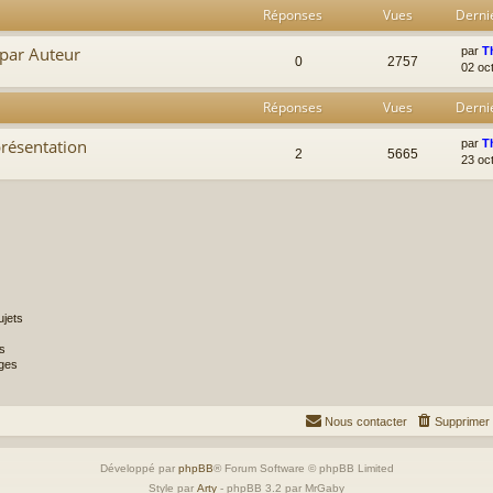
Réponses
Vues
Derni
 par Auteur
par
T
0
2757
02 oc
Réponses
Vues
Derni
présentation
par
T
2
5665
23 oc
jets
s
ges
Nous contacter
Supprimer 
Développé par
phpBB
® Forum Software © phpBB Limited
Style par
Arty
- phpBB 3.2 par MrGaby