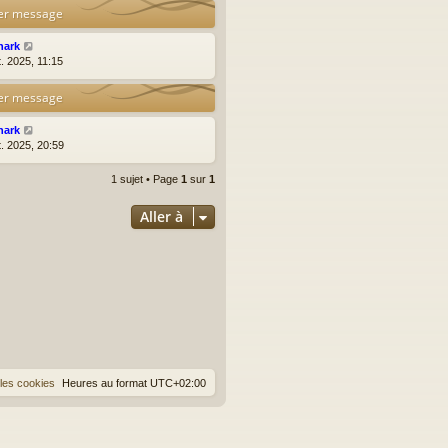
er message
hark
t. 2025, 11:15
er message
hark
t. 2025, 20:59
1 sujet • Page
1
sur
1
Aller à
les cookies
Heures au format
UTC+02:00