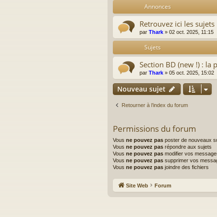
Annonces
Retrouvez ici les sujets
par
Thark
»
02 oct. 2025, 11:15
Sujets
Section BD (new !) : la 
par
Thark
»
05 oct. 2025, 15:02
Nouveau sujet
Retourner à l’index du forum
Permissions du forum
Vous
ne pouvez pas
poster de nouveaux su
Vous
ne pouvez pas
répondre aux sujets
Vous
ne pouvez pas
modifier vos message
Vous
ne pouvez pas
supprimer vos messa
Vous
ne pouvez pas
joindre des fichiers
Site Web
Forum