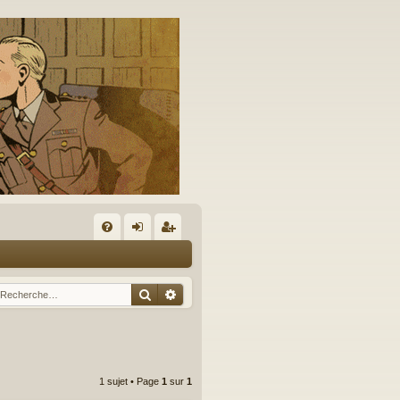
A
FA
on
’e
Q
ne
nr
Rechercher
Recherche avancée
xi
eg
on
ist
re
1 sujet • Page
1
sur
1
r