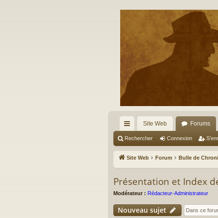
Site Web
Forums
cc
Rechercher
Connexion
S’enr
ès
Site Web
Forum
Bulle de Chron
ra
Présentation et Index 
pi
Modérateur :
Rédacteur-Administrateur
de
Nouveau sujet