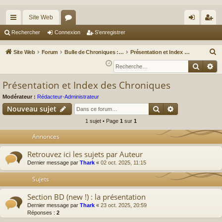
Site Web
cc
or
on
’e
Rechercher
Connexion
S’enregistrer
ès
u
ne
nr
R
Site Web
Forum
Bulle de Chroniques : Albums, Auteurs & Actus BD
Présentation et Index des Chroniques
ra
m
xi
eg
e
Reche
Re
c
pi
s
on
ist
Présentation et Index des Chroniques
h
de
re
e
Modérateur :
Rédacteur-Administrateur
r
r
Rechercher
Recherche av
Nouveau sujet
c
1 sujet • Page
1
sur
1
h
Annonces
e
r
Retrouvez ici les sujets par Auteur
Dernier message par
Thark
«
02 oct. 2025, 11:15
Sujets
Section BD (new !) : la présentation
Dernier message par
Thark
«
23 oct. 2025, 20:59
Réponses :
2