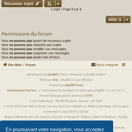
Nouveau sujet
1 sujet • Page
1
sur
1
Aller à
Permissions du forum
Vous
ne pouvez pas
poster de nouveaux sujets
Vous
ne pouvez pas
répondre aux sujets
Vous
ne pouvez pas
modifier vos messages
Vous
ne pouvez pas
supprimer vos messages
Vous
ne pouvez pas
joindre des fichiers
Site Web
Forum
Nous contacter
Développé par
phpBB
® Forum Software © phpBB Limited
Style par
Arty
- phpBB 3.2 par MrGaby
Traduit par
phpBB-fr.com
Communauté EzCom
: « Traductions d'extensions & styles pour phpBB 3.2.x & 3.3.x »
Forum hébergé par les services d’
OVH
2 rue Kellermann - 59100 Roubaix - France - tél 1007
© 2010-2020 Site Web & forum Centaur Club non-officiels sur Blake & Mortimer, mis en ligne
le mercredi 4 aout 2010 à 22h10
Blake & Mortimer est une marque deposée © Dargaud / Editions Blake & Mortimer / Studio
Jacobs
Toutes les images incluses dans ces pages sont la propriété exclusive de leurs auteurs,
En poursuivant votre navigation, vous acceptez