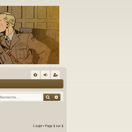
A
FA
on
’e
Q
ne
nr
Rechercher
Recherche avancée
xi
eg
on
ist
re
1 sujet • Page
1
sur
1
r