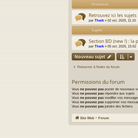
Annonces
Retrouvez ici les sujets
par
Thark
»
02 oct. 2025, 11:15
Sujets
Section BD (new !) : la 
par
Thark
»
05 oct. 2025, 15:02
Nouveau sujet
Retourner à l’index du forum
Permissions du forum
Vous
ne pouvez pas
poster de nouveaux su
Vous
ne pouvez pas
répondre aux sujets
Vous
ne pouvez pas
modifier vos message
Vous
ne pouvez pas
supprimer vos messa
Vous
ne pouvez pas
joindre des fichiers
Site Web
Forum