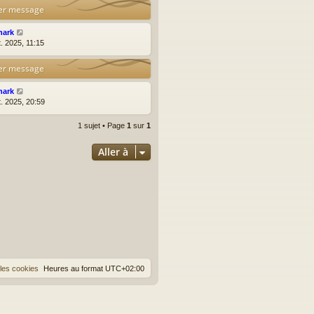
er message
hark
t. 2025, 11:15
er message
hark
t. 2025, 20:59
1 sujet • Page
1
sur
1
Aller à
les cookies
Heures au format
UTC+02:00