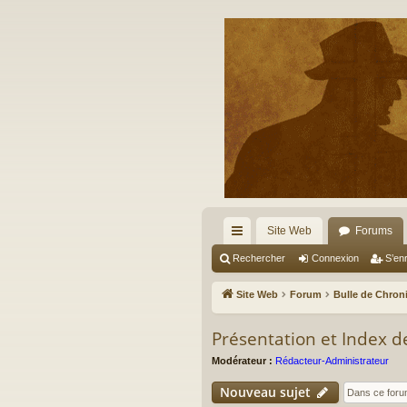
Site Web
Forums
cc
Rechercher
Connexion
S’enr
ès
Site Web
Forum
Bulle de Chron
ra
Présentation et Index 
pi
Modérateur :
Rédacteur-Administrateur
de
Nouveau sujet