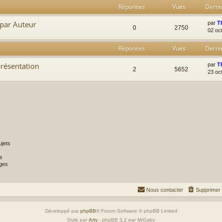
Réponses
Vues
Derni
 par Auteur
par
T
0
2750
02 oc
Réponses
Vues
Derni
présentation
par
T
2
5652
23 oc
jets
s
ges
Nous contacter
Supprimer 
Développé par
phpBB
® Forum Software © phpBB Limited
Style par
Arty
- phpBB 3.2 par MrGaby