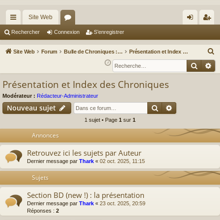
Site Web
cc
or
on
’e
Rechercher
Connexion
S’enregistrer
ès
u
ne
nr
R
Site Web
Forum
Bulle de Chroniques : Albums, Auteurs & Actus BD
Présentation et Index des Chroniques
ra
m
xi
eg
e
Reche
Re
c
pi
s
on
ist
Présentation et Index des Chroniques
h
de
re
e
Modérateur :
Rédacteur-Administrateur
r
r
Rechercher
Recherche av
Nouveau sujet
c
1 sujet • Page
1
sur
1
h
Annonces
e
r
Retrouvez ici les sujets par Auteur
Dernier message par
Thark
«
02 oct. 2025, 11:15
Sujets
Section BD (new !) : la présentation
Dernier message par
Thark
«
23 oct. 2025, 20:59
Réponses :
2