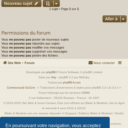
Nouveau sujet
1 sujet • Page
1
sur
1
Aller à
Permissions du forum
Vous
ne pouvez pas
poster de nouveaux sujets
Vous
ne pouvez pas
répondre aux sujets
Vous
ne pouvez pas
modifier vos messages
Vous
ne pouvez pas
supprimer vos messages
Vous
ne pouvez pas
joindre des fichiers
Site Web
Forum
Nous contacter
Développé par
phpBB
® Forum Software © phpBB Limited
Style par
Arty
- phpBB 3.2 par MrGaby
Traduit par
phpBB-fr.com
Communauté EzCom
: « Traductions d'extensions & styles pour phpBB 3.2.x & 3.3.x »
Forum hébergé par les services d’
OVH
2 rue Kellermann - 59100 Roubaix - France - tél 1007
© 2010-2020 Site Web & forum Centaur Club non-officiels sur Blake & Mortimer, mis en ligne
le mercredi 4 aout 2010 à 22h10
Blake & Mortimer est une marque deposée © Dargaud / Editions Blake & Mortimer / Studio
Jacobs
Toutes les images incluses dans ces pages sont la propriété exclusive de leurs auteurs,
En poursuivant votre navigation, vous acceptez