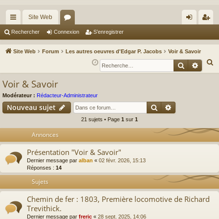
Site Web
cc
or
on
’e
Rechercher
Connexion
S’enregistrer
ès
u
ne
nr
Site Web
Forum
Les autres oeuvres d'Edgar P. Jacobs
Voir & Savoir
ra
m
xi
eg
R
Recherche
Reche
e
pi
s
on
ist
Voir & Savoir
c
de
re
h
Modérateur :
Rédacteur-Administrateur
r
Rechercher
Recherche av
e
Nouveau sujet
r
21 sujets • Page
1
sur
1
c
Annonces
h
e
Présentation "Voir & Savoir"
r
Dernier message par
alban
«
02 févr. 2026, 15:13
Réponses :
14
Sujets
Chemin de fer : 1803, Première locomotive de Richard
Trevithick.
Dernier message par
freric
«
28 sept. 2025, 14:06