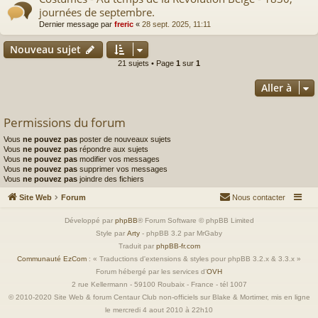
journées de septembre.
Dernier message par
freric
«
28 sept. 2025, 11:11
Nouveau sujet
21 sujets • Page
1
sur
1
Aller à
Permissions du forum
Vous
ne pouvez pas
poster de nouveaux sujets
Vous
ne pouvez pas
répondre aux sujets
Vous
ne pouvez pas
modifier vos messages
Vous
ne pouvez pas
supprimer vos messages
Vous
ne pouvez pas
joindre des fichiers
Site Web
Forum
Nous contacter
Développé par
phpBB
® Forum Software © phpBB Limited
Style par
Arty
- phpBB 3.2 par MrGaby
Traduit par
phpBB-fr.com
Communauté EzCom
: « Traductions d'extensions & styles pour phpBB 3.2.x & 3.3.x »
Forum hébergé par les services d’
OVH
2 rue Kellermann - 59100 Roubaix - France - tél 1007
© 2010-2020 Site Web & forum Centaur Club non-officiels sur Blake & Mortimer, mis en ligne
le mercredi 4 aout 2010 à 22h10