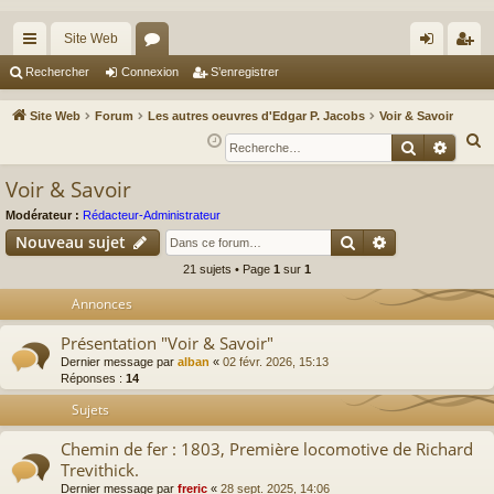
Site Web
cc
or
on
’e
Rechercher
Connexion
S’enregistrer
ès
u
ne
nr
Site Web
Forum
Les autres oeuvres d'Edgar P. Jacobs
Voir & Savoir
ra
m
xi
eg
R
Recherche
Reche
e
pi
s
on
ist
Voir & Savoir
c
de
re
h
Modérateur :
Rédacteur-Administrateur
r
Rechercher
Recherche av
e
Nouveau sujet
r
21 sujets • Page
1
sur
1
c
Annonces
h
e
Présentation "Voir & Savoir"
r
Dernier message par
alban
«
02 févr. 2026, 15:13
Réponses :
14
Sujets
Chemin de fer : 1803, Première locomotive de Richard
Trevithick.
Dernier message par
freric
«
28 sept. 2025, 14:06