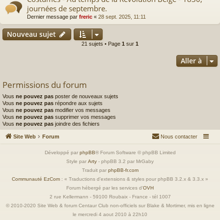
journées de septembre.
Dernier message par
freric
«
28 sept. 2025, 11:11
Nouveau sujet
21 sujets • Page
1
sur
1
Aller à
Permissions du forum
Vous
ne pouvez pas
poster de nouveaux sujets
Vous
ne pouvez pas
répondre aux sujets
Vous
ne pouvez pas
modifier vos messages
Vous
ne pouvez pas
supprimer vos messages
Vous
ne pouvez pas
joindre des fichiers
Site Web
Forum
Nous contacter
Développé par
phpBB
® Forum Software © phpBB Limited
Style par
Arty
- phpBB 3.2 par MrGaby
Traduit par
phpBB-fr.com
Communauté EzCom
: « Traductions d'extensions & styles pour phpBB 3.2.x & 3.3.x »
Forum hébergé par les services d’
OVH
2 rue Kellermann - 59100 Roubaix - France - tél 1007
© 2010-2020 Site Web & forum Centaur Club non-officiels sur Blake & Mortimer, mis en ligne
le mercredi 4 aout 2010 à 22h10